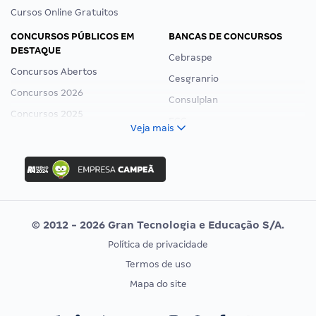
Cursos Online Gratuitos
CONCURSOS PÚBLICOS EM
BANCAS DE CONCURSOS
DESTAQUE
Cebraspe
Concursos Abertos
Cesgranrio
Concursos 2026
Consulplan
Concursos 2025
FCC
Veja mais
Concurso Nacional Unificado
FGV
Concurso Ibama
Idecan
Concurso MPU
Selecon
Editais publicados
Uniase
© 2012 - 2026 Gran Tecnologia e Educação S/A.
Vunesp
Política de privacidade
CONCURSOS POR PROFISSÃO
EXAME DE ORDEM
Termos de uso
Concursos Administrativos
OAB
Mapa do site
Concursos Educação
Prova OAB
Concursos Fiscais
Calendário OAB