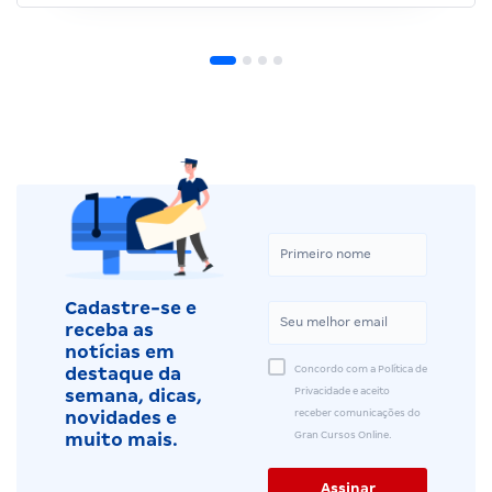
Cadastre-se e
receba as
notícias em
Concordo com a Política de
destaque da
Privacidade e aceito
semana, dicas,
receber comunicações do
novidades e
Gran Cursos Online.
muito mais.