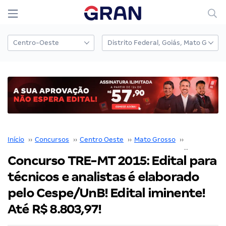
Início
››
Concursos
››
Centro Oeste
››
Mato Grosso
››
TRE MT
››
Concurso TRE-MT 2015: Edital para
técnicos e analistas é elaborado
pelo Cespe/UnB! Edital iminente!
Até R$ 8.803,97!