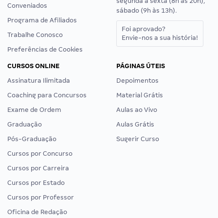
segunda a sexta (8h às 20h),
Conveniados
sábado (9h às 13h).
Programa de Afiliados
Foi aprovado?
Trabalhe Conosco
Envie-nos a sua história!
Preferências de Cookies
CURSOS ONLINE
PÁGINAS ÚTEIS
Assinatura Ilimitada
Depoimentos
Coaching para Concursos
Material Grátis
Exame de Ordem
Aulas ao Vivo
Graduação
Aulas Grátis
Pós-Graduação
Sugerir Curso
Cursos por Concurso
Cursos por Carreira
Cursos por Estado
Cursos por Professor
Oficina de Redação