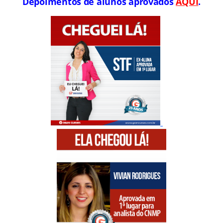
Depoimentos de alunos aprovados
AQUI
.