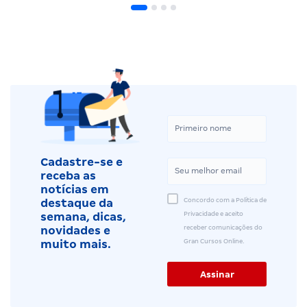
Cadastre-se e
receba as
notícias em
Concordo com a Política de
destaque da
Privacidade e aceito
semana, dicas,
receber comunicações do
novidades e
Gran Cursos Online.
muito mais.