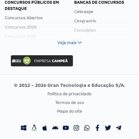
CONCURSOS PÚBLICOS EM
BANCAS DE CONCURSOS
DESTAQUE
Cebraspe
Concursos Abertos
Cesgranrio
Concursos 2026
Consulplan
Concursos 2025
FCC
Veja mais
Concurso Nacional Unificado
FGV
Concurso Ibama
Idecan
Concurso MPU
Selecon
Editais publicados
Uniase
© 2012 - 2026 Gran Tecnologia e Educação S/A.
Vunesp
Política de privacidade
CONCURSOS POR PROFISSÃO
EXAME DE ORDEM
Termos de uso
Concursos Administrativos
OAB
Mapa do site
Concursos Educação
Prova OAB
Concursos Fiscais
Calendário OAB
Concursos Jurídicos
Questões OAB