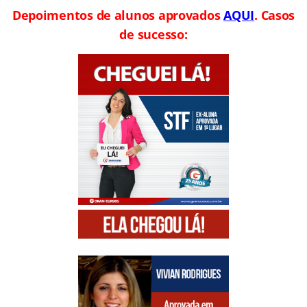
Depoimentos de alunos aprovados
AQUI
. Casos
de sucesso: