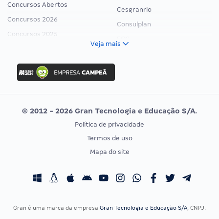
Concursos Abertos
Cesgranrio
Concursos 2026
Consulplan
Concursos 2025
FCC
Veja mais
Concurso Nacional Unificado
FGV
Concurso Ibama
Idecan
Concurso MPU
Selecon
Editais publicados
Uniase
© 2012 - 2026 Gran Tecnologia e Educação S/A.
Vunesp
Política de privacidade
CONCURSOS POR PROFISSÃO
EXAME DE ORDEM
Termos de uso
Concursos Administrativos
OAB
Mapa do site
Concursos Educação
Prova OAB
Concursos Fiscais
Calendário OAB
Concursos Jurídicos
Questões OAB
Concursos Militares
Recursos OAB
Gran é uma marca da empresa
Gran Tecnologia e Educação S/A
, CNPJ:
Concursos Policiais
Exame de Ordem