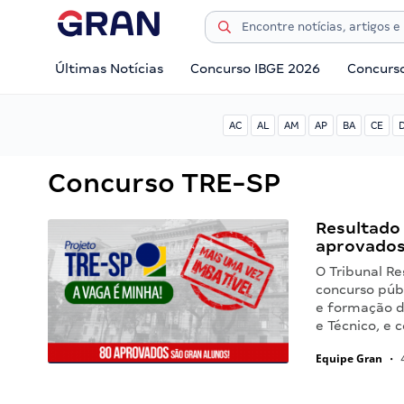
Últimas Notícias
Concurso IBGE 2026
Concurs
AC
AL
AM
AP
BA
CE
Concurso TRE-SP
Resultado
aprovados
O Tribunal Re
concurso púb
e formação d
e Técnico, e 
Equipe Gran
•
4