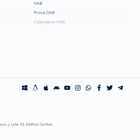
OAB
Prova OAB
Calendário OAB
Questões OAB
Recursos OAB
Exame de Ordem
co J, Lote 10, Edifício Carlton