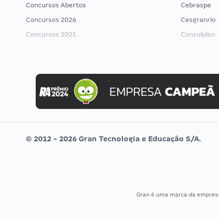
Concursos Abertos
Cebraspe
Concursos 2026
Cesgranrio
Concursos 2025
Consulplan
Concurso Nacional Unificado
FCC
Concurso Ibama
FGV
Concurso MPU
Idecan
Editais publicados
Selecon
Uniase
Vunesp
© 2012 - 2026 Gran Tecnologia e Educação S/A.
Gran é uma marca da empre