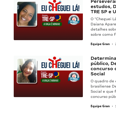
Perseveran
estudos, 
TRE SP e U
O “Cheguei L
Daiana Aparec
detalhes sobr
sobre como f
Equipe Gran
•
2
Determina
público, D
concurso 
Social
O quadro de 
brasiliense 
Social e que
concurso púb
Equipe Gran
•
1