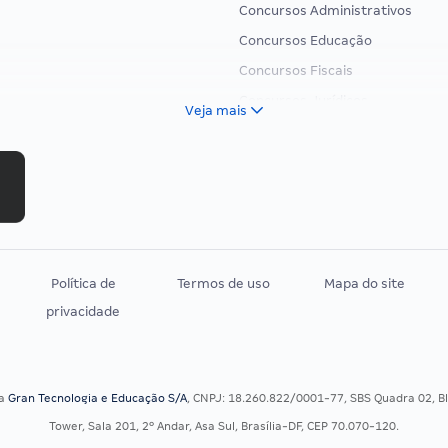
Concursos Administrativos
Concursos Educação
Concursos Fiscais
Concursos Jurídicos
Veja mais
Concursos Militares
Concursos Policiais
Concursos Saúde
Concursos Tribunais
Residência Multiprofissional
Política de
Termos de uso
Mapa do site
privacidade
sa
Gran Tecnologia e Educação S/A
, CNPJ: 18.260.822/0001-77, SBS Quadra 02, Blo
Tower, Sala 201, 2º Andar, Asa Sul, Brasília-DF, CEP 70.070-120.