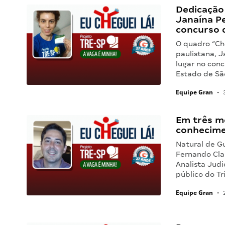
Dedicação 
Janaína Pe
concurso d
O quadro “Ch
paulistana, J
lugar no conc
Estado de Sã
Equipe Gran
•
3
Em três m
conhecime
Natural de G
Fernando Cla
Analista Judi
público do Tr
Equipe Gran
•
2