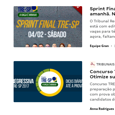
Sprint Fin
amanhã. N
O Tribunal Re
está com edi
vagas para té
agora, falta
Equipe Gran
•
3
TRIBUNAIS
Concurso T
Otimize s
Concurso TRE-
preparação pa
com prova ob
candidatos d
Anna Rodrigues