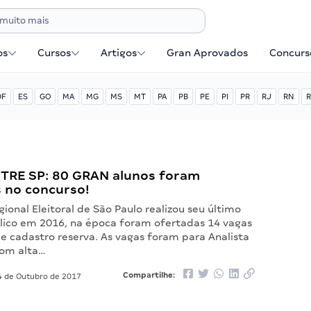
os
Cursos
Artigos
Gran Aprovados
Concurse
DF
ES
GO
MA
MG
MS
MT
PA
PB
PE
PI
PR
RJ
RN
R
 TRE SP: 80 GRAN alunos foram
 no concurso!
gional Eleitoral de São Paulo realizou seu último
lico em 2016, na época foram ofertadas 14 vagas
e cadastro reserva. As vagas foram para Analista
com alta…
Compartilhe:
 de Outubro de 2017