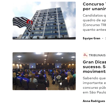
Concurso 
por unani
Candidatos q
quadro de apo
(Concurso TR
quanto antes
Equipe Gran
•
1
TRIBUNAIS
Gran Dicas
sucesso. S
movimento
Sabendo que 
importante e
concurso púb
em São Paulo
Anna Rodrigues