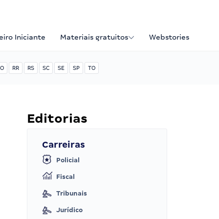
iro Iniciante
Materiais gratuitos
Webstories
O
RR
RS
SC
SE
SP
TO
Editorias
Carreiras
Policial
Fiscal
Tribunais
Jurídico