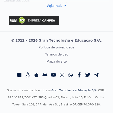
Concursos 2025
FCC
Veja mais
Concurso Nacional Unificado
FGV
Concurso Ibama
Idecan
Concurso MPU
Selecon
Editais publicados
Uniase
© 2012 - 2026 Gran Tecnologia e Educação S/A.
Vunesp
Política de privacidade
CONCURSOS POR PROFISSÃO
EXAME DE ORDEM
Termos de uso
Concursos Administrativos
OAB
Mapa do site
Concursos Educação
Prova OAB
Concursos Fiscais
Calendário OAB
Concursos Jurídicos
Questões OAB
Concursos Militares
Recursos OAB
Gran é uma marca da empresa
Gran Tecnologia e Educação S/A
, CNPJ:
Concursos Policiais
Exame de Ordem
18.260.822/0001-77, SBS Quadra 02, Bloco J, Lote 10, Edifício Carlton
Concursos Saúde
Tower, Sala 201, 2º Andar, Asa Sul, Brasília-DF, CEP 70.070-120.
Concursos Tribunais