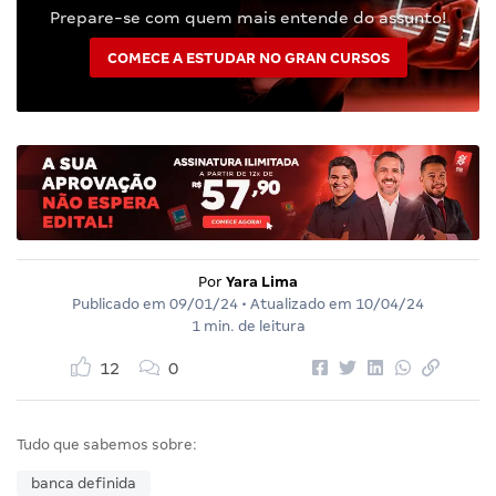
Prepare-se com quem mais entende do assunto!
COMECE A ESTUDAR NO GRAN CURSOS
Por
Yara Lima
Publicado em
09/01/24
• Atualizado em
10/04/24
1 min. de leitura
12
0
Tudo que sabemos sobre:
banca definida