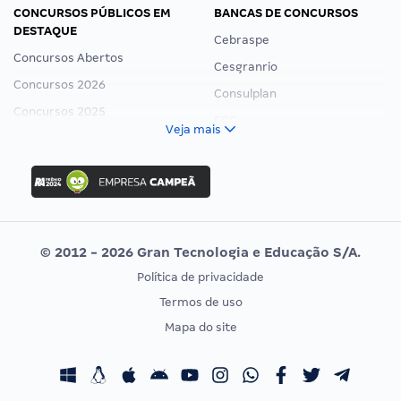
CONCURSOS PÚBLICOS EM
BANCAS DE CONCURSOS
DESTAQUE
Cebraspe
Concursos Abertos
Cesgranrio
Concursos 2026
Consulplan
Concursos 2025
FCC
Veja mais
Concurso Nacional Unificado
FGV
Concurso Ibama
Idecan
Concurso MPU
Selecon
Editais publicados
Uniase
© 2012 - 2026 Gran Tecnologia e Educação S/A.
Vunesp
Política de privacidade
CONCURSOS POR PROFISSÃO
EXAME DE ORDEM
Termos de uso
Concursos Administrativos
OAB
Mapa do site
Concursos Educação
Prova OAB
Concursos Fiscais
Calendário OAB
Concursos Jurídicos
Questões OAB