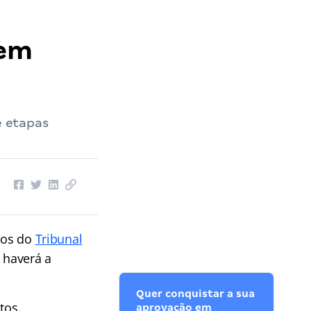
tem
e etapas
dos do
Tribunal
 haverá a
Quer conquistar a sua
tos.
aprovação em