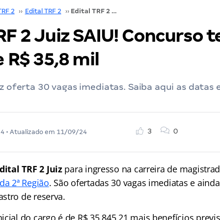
TRF 2
››
Edital TRF 2
››
Edital TRF 2 Juiz SAIU! Concurso tem inicial de R$ 35,8 mil
RF 2 Juiz SAIU! Concurso 
e R$ 35,8 mil
iz oferta 30 vagas imediatas. Saiba aqui as datas 
3
0
24
• Atualizado em
11/09/24
dital TRF 2 Juiz
para ingresso na carreira de magistra
da 2ª Região
. São ofertadas 30 vagas imediatas e ainda
stro de reserva.
cial do cargo é de R$ 35.845,21 mais benefícios previs