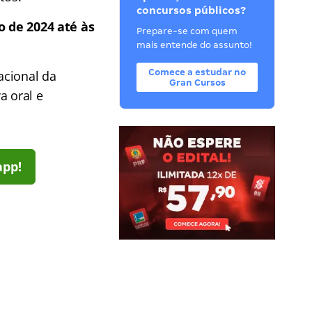
concursos públicos?
o de 2024 até às
Prepare-se com quem
mais entende do assunto!
Comece a estudar no
acional da
Gran Cursos
a oral e
app!