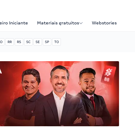
iro Iniciante
Materiais gratuitos
Webstories
O
RR
RS
SC
SE
SP
TO