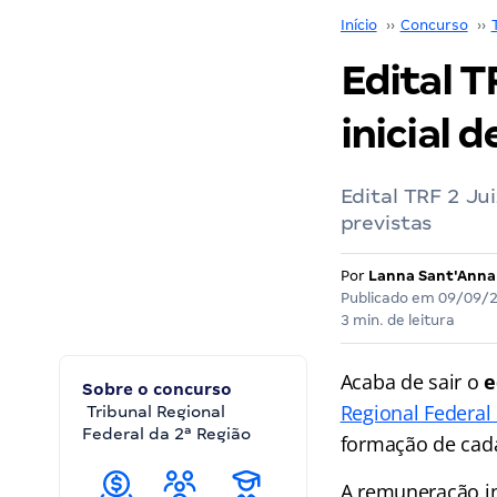
Início
››
Concurso
››
Edital T
inicial d
Edital TRF 2 Ju
previstas
Por
Lanna Sant'Anna
Publicado em
09/09/
3 min. de leitura
Acaba de sair o
e
Sobre o concurso
Regional Federal 
Tribunal Regional
Federal da 2ª Região
formação de cada
A remuneração ini