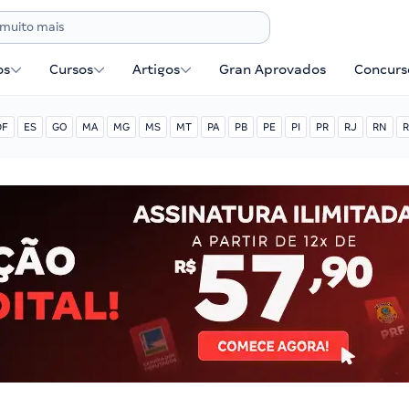
os
Cursos
Artigos
Gran Aprovados
Concurse
DF
ES
GO
MA
MG
MS
MT
PA
PB
PE
PI
PR
RJ
RN
R