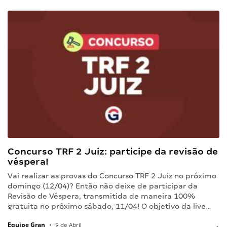
Concurso TRF 2 Juiz: participe da revisão de
véspera!
Vai realizar as provas do Concurso TRF 2 Juiz no próximo
domingo (12/04)? Então não deixe de participar da
Revisão de Véspera, transmitida de maneira 100%
gratuita no próximo sábado, 11/04! O objetivo da live…
Equipe Gran
•
9 de Abril