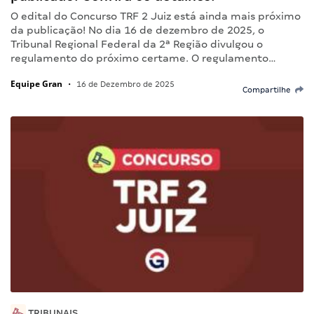
O edital do Concurso TRF 2 Juiz está ainda mais próximo
da publicação! No dia 16 de dezembro de 2025, o
Tribunal Regional Federal da 2ª Região divulgou o
regulamento do próximo certame. O regulamento…
Equipe Gran
•
16 de Dezembro de 2025
Compartilhe
TRIBUNAIS