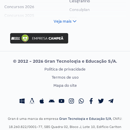
Cesgranrio
Concursos 2026
Consulplan
Concursos 2025
FCC
Veja mais
Concurso Nacional Unificado
FGV
Concurso Ibama
Idecan
Concurso MPU
Selecon
Editais publicados
Uniase
© 2012 - 2026 Gran Tecnologia e Educação S/A.
Vunesp
Política de privacidade
CONCURSOS POR PROFISSÃO
EXAME DE ORDEM
Termos de uso
Concursos Administrativos
OAB
Mapa do site
Concursos Educação
Prova OAB
Concursos Fiscais
Calendário OAB
Concursos Jurídicos
Questões OAB
Concursos Militares
Recursos OAB
Gran é uma marca da empresa
Gran Tecnologia e Educação S/A
, CNPJ:
Concursos Policiais
Exame de Ordem
18.260.822/0001-77, SBS Quadra 02, Bloco J, Lote 10, Edifício Carlton