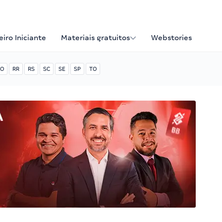
iro Iniciante
Materiais gratuitos
Webstories
O
RR
RS
SC
SE
SP
TO