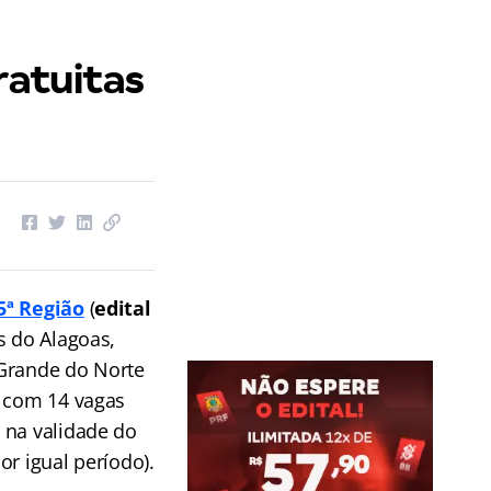
ratuitas
5ª Região
(
edital
s do Alagoas,
 Grande do Norte
com 14 vagas
 na validade do
or igual período).