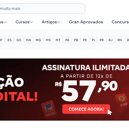
os
Cursos
Artigos
Gran Aprovados
Concurse
DF
ES
GO
MA
MG
MS
MT
PA
PB
PE
PI
PR
RJ
RN
R