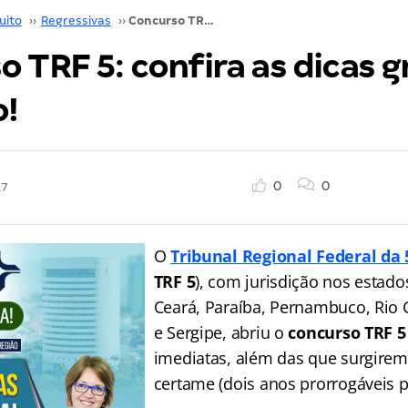
uito
››
Regressivas
››
Concurso TRF 5: confira as dicas gratuitas de Texto!
 TRF 5: confira as dicas g
o!
0
0
17
O
Tribunal Regional Federal da 
TRF 5
), com jurisdição nos estado
Ceará, Paraíba, Pernambuco, Rio
e Sergipe, abriu o
concurso TRF 5
imediatas, além das que surgirem
certame (dois anos prorrogáveis p