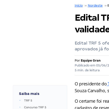
Início
››
Nordeste
››
Edital 
validad
Edital TRF 5 of
aprovados já 
Por
Equipe Gran
Publicado em
05/06/
5 min. de leitura
O presidente do
T
Souza Carvalho,
Saiba mais
O certame foi re
TRF 5
cadastro de reser
Concurso TRF 5