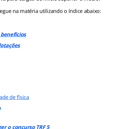
avegue na matéria utilizando o índice abaixo:
benefícios
lotações
ade de física
o
zer o concurso TRF 5