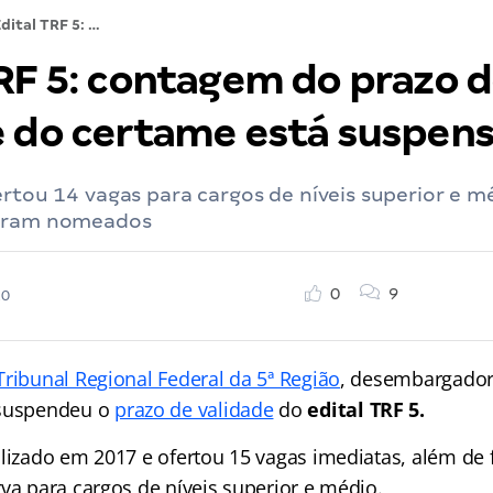
Edital TRF 5: contagem do prazo de validade do certame está suspensa
TRF 5: contagem do prazo 
e do certame está suspen
ertou 14 vagas para cargos de níveis superior e m
foram nomeados
0
9
20
ribunal Regional Federal da 5ª Região
, desembargador 
 suspendeu o
prazo de validade
do
edital TRF 5.
alizado em 2017 e ofertou 15 vagas imediatas, além de
va para cargos de níveis superior e médio.