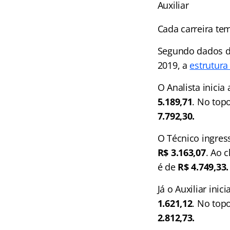
Auxiliar
Cada carreira tem
Segundo dados do
2019, a
estrutura
O Analista inicia
5.189,71
. No top
7.792,30.
O Técnico ingres
R$ 3.163,07
. Ao 
é de
R$ 4.749,33
Já o Auxiliar ini
1.621,12
. No top
2.812,73.