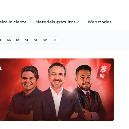
iro Iniciante
Materiais gratuitos
Webstories
O
RR
RS
SC
SE
SP
TO