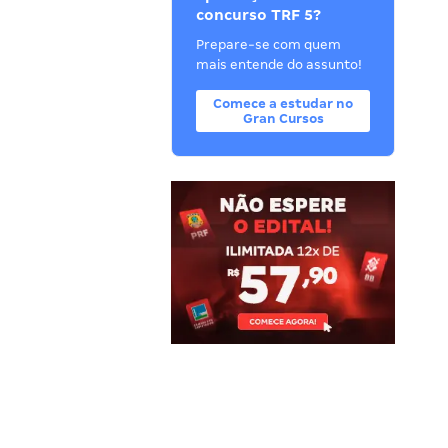
concurso TRF 5?
Prepare-se com quem
mais entende do assunto!
Comece a estudar no
Gran Cursos