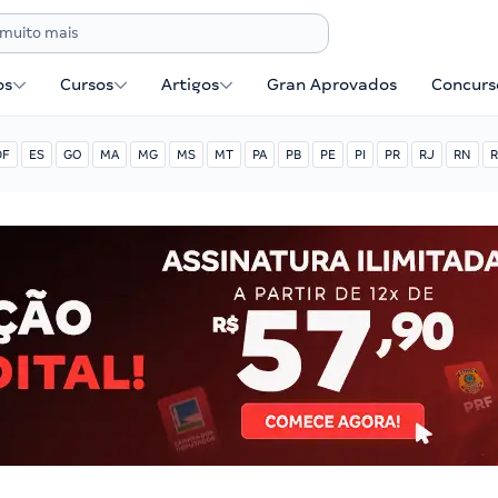
os
Cursos
Artigos
Gran Aprovados
Concurse
DF
ES
GO
MA
MG
MS
MT
PA
PB
PE
PI
PR
RJ
RN
R