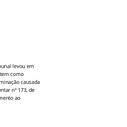
ibunal levou em
e tem como
taminação causada
ntar nº 173, de
amento ao