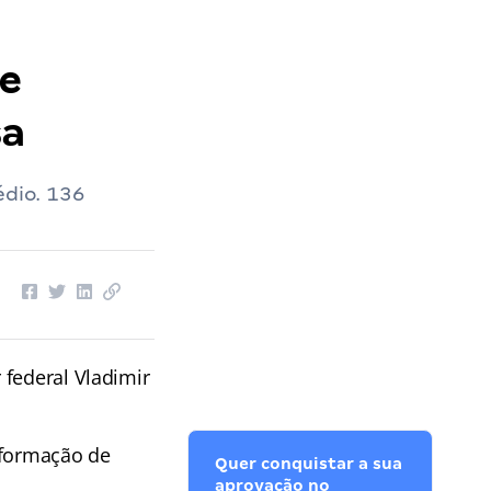
de
sa
édio. 136
federal Vladimir
 formação de
Quer conquistar a sua
aprovação no