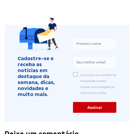
Cadastre-se e
receba as
notícias em
Concordo com a Política de
destaque da
Privacidade e aceito
semana, dicas,
receber comunicações do
novidades e
Gran Cursos Online.
muito mais.
Deixe um comentário