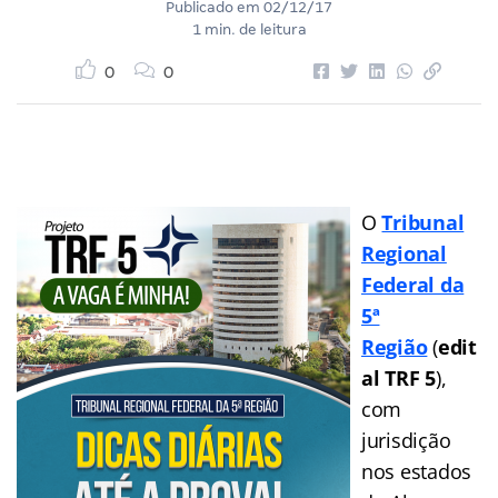
Publicado em
02/12/17
1 min. de leitura
0
0
O
Tribunal
Regional
Federal da
5ª
Região
(
edit
al TRF 5
),
com
jurisdição
nos estados