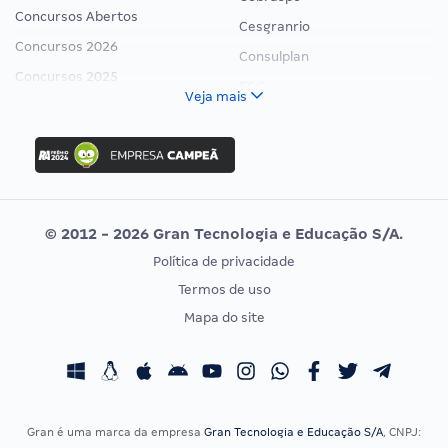
Concursos Abertos
Cesgranrio
Concursos 2026
Consulplan
Concursos 2025
FCC
Veja mais
Concurso Nacional Unificado
FGV
Concurso Ibama
Idecan
Concurso MPU
Selecon
Editais publicados
Uniase
© 2012 - 2026 Gran Tecnologia e Educação S/A.
Vunesp
Política de privacidade
CONCURSOS POR PROFISSÃO
EXAME DE ORDEM
Termos de uso
Concursos Administrativos
OAB
Mapa do site
Concursos Educação
Prova OAB
Concursos Fiscais
Calendário OAB
Concursos Jurídicos
Questões OAB
Concursos Militares
Recursos OAB
Gran é uma marca da empresa
Gran Tecnologia e Educação S/A
, CNPJ: