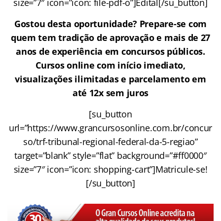
size=”7″ icon=”icon: file-pdf-o”]Edital[/su_button]
Gostou desta oportunidade? Prepare-se com
quem tem tradição de aprovação e mais de 27
anos de experiência em concursos públicos.
Cursos online com início imediato,
visualizações ilimitadas e parcelamento em
até 12x sem juros
[su_button
url=”https://www.grancursosonline.com.br/concur
so/trf-tribunal-regional-federal-da-5-regiao”
target=”blank” style=”flat” background=”#ff0000″
size=”7″ icon=”icon: shopping-cart”]Matricule-se!
[/su_button]
.