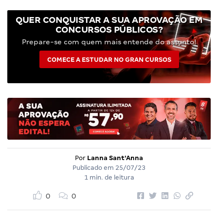
QUER CONQUISTAR A SUA APROVAÇÃO EM
CONCURSOS PÚBLICOS?
Prepare-se com quem mais entende do assunto!
COMECE A ESTUDAR NO GRAN CURSOS
Por
Lanna Sant'Anna
Publicado em
25/07/23
1 min. de leitura
0
0