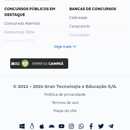
CONCURSOS PÚBLICOS EM
BANCAS DE CONCURSOS
DESTAQUE
Cebraspe
Concursos Abertos
Cesgranrio
Concursos 2026
Consulplan
Concursos 2025
FCC
Veja mais
Concurso Nacional Unificado
FGV
Concurso Ibama
Idecan
Concurso MPU
Selecon
Editais publicados
Uniase
© 2012 - 2026 Gran Tecnologia e Educação S/A.
Vunesp
Política de privacidade
CONCURSOS POR PROFISSÃO
EXAME DE ORDEM
Termos de uso
Concursos Administrativos
OAB
Mapa do site
Concursos Educação
Prova OAB
Concursos Fiscais
Calendário OAB