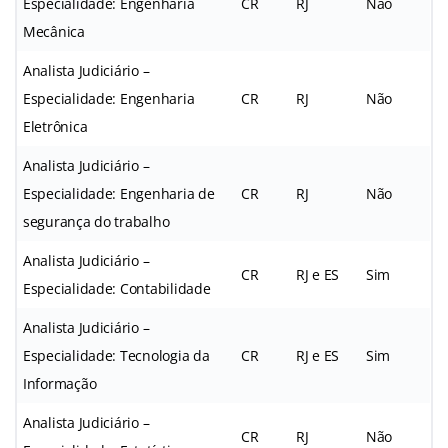
Especialidade: Engenharia
CR
RJ
Não
Mecânica
Analista Judiciário –
Especialidade: Engenharia
CR
RJ
Não
Eletrônica
Analista Judiciário –
Especialidade: Engenharia de
CR
RJ
Não
segurança do trabalho
Analista Judiciário –
CR
RJ e ES
Sim
Especialidade: Contabilidade
Analista Judiciário –
Especialidade: Tecnologia da
CR
RJ e ES
Sim
Informação
Analista Judiciário –
CR
RJ
Não