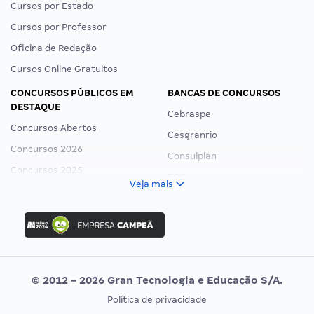
Cursos por Estado
Cursos por Professor
Oficina de Redação
Cursos Online Gratuitos
CONCURSOS PÚBLICOS EM
BANCAS DE CONCURSOS
DESTAQUE
Cebraspe
Concursos Abertos
Cesgranrio
Concursos 2026
Consulplan
Concursos 2025
FCC
Veja mais
Concurso Nacional Unificado
FGV
Concurso Ibama
Idecan
Concurso MPU
Selecon
Editais publicados
Uniase
© 2012 - 2026 Gran Tecnologia e Educação S/A.
Vunesp
Política de privacidade
CONCURSOS POR PROFISSÃO
EXAME DE ORDEM