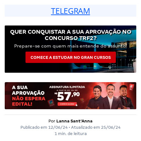
TELEGRAM
QUER CONQUISTAR A SUA APROVAÇÃO NO
CONCURSO TRF2?
Prepare-se com quem mais entende do assunto!
COMECE A ESTUDAR NO GRAN CURSOS
Por
Lanna Sant'Anna
Publicado em
12/06/24
• Atualizado em
25/06/24
1 min. de leitura