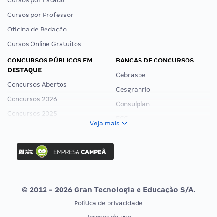
Cursos por Estado
Cursos por Professor
Oficina de Redação
Cursos Online Gratuitos
CONCURSOS PÚBLICOS EM
BANCAS DE CONCURSOS
DESTAQUE
Cebraspe
Concursos Abertos
Cesgranrio
Concursos 2026
Consulplan
Concursos 2025
FCC
Veja mais
Concurso Nacional Unificado
FGV
Concurso Ibama
Idecan
Concurso MPU
Selecon
Editais publicados
Uniase
© 2012 - 2026 Gran Tecnologia e Educação S/A.
Vunesp
Política de privacidade
CONCURSOS POR PROFISSÃO
EXAME DE ORDEM
Termos de uso