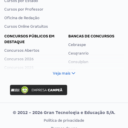
Cursos por Estado
Cursos por Professor
Oficina de Redação
Cursos Online Gratuitos
CONCURSOS PÚBLICOS EM
BANCAS DE CONCURSOS
DESTAQUE
Cebraspe
Concursos Abertos
Cesgranrio
Concursos 2026
Consulplan
Concursos 2025
FCC
Veja mais
Concurso Nacional Unificado
FGV
Concurso Ibama
Idecan
Concurso MPU
Selecon
Editais publicados
Uniase
© 2012 - 2026 Gran Tecnologia e Educação S/A.
Vunesp
Política de privacidade
CONCURSOS POR PROFISSÃO
EXAME DE ORDEM