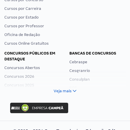
Cursos por Carreira
Cursos por Estado
Cursos por Professor
Oficina de Redação
Cursos Online Gratuitos
CONCURSOS PÚBLICOS EM
BANCAS DE CONCURSOS
DESTAQUE
Cebraspe
Concursos Abertos
Cesgranrio
Concursos 2026
Consulplan
Concursos 2025
FCC
Veja mais
Concurso Nacional Unificado
FGV
Concurso Ibama
Idecan
Concurso MPU
Selecon
Editais publicados
Uniase