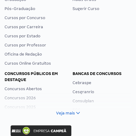
Pós-Graduação
Sugerir Curso
Cursos por Concurso
Cursos por Carreira
Cursos por Estado
Cursos por Professor
Oficina de Redação
Cursos Online Gratuitos
CONCURSOS PÚBLICOS EM
BANCAS DE CONCURSOS
DESTAQUE
Cebraspe
Concursos Abertos
Cesgranrio
Concursos 2026
Consulplan
Concursos 2025
FCC
Veja mais
Concurso Nacional Unificado
FGV
Concurso Ibama
Idecan
Concurso MPU