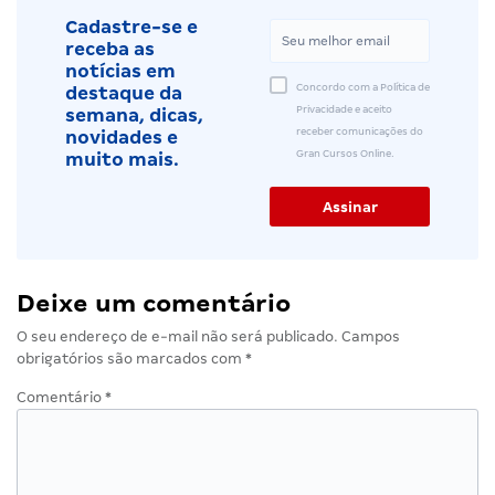
Cadastre-se e
receba as
notícias em
Concordo com a Política de
destaque da
Privacidade e aceito
semana, dicas,
receber comunicações do
novidades e
Gran Cursos Online.
muito mais.
Deixe um comentário
O seu endereço de e-mail não será publicado.
Campos
obrigatórios são marcados com
*
Comentário
*