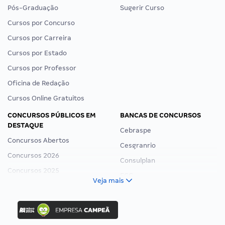
Pós-Graduação
Sugerir Curso
Cursos por Concurso
Cursos por Carreira
Cursos por Estado
Cursos por Professor
Oficina de Redação
Cursos Online Gratuitos
CONCURSOS PÚBLICOS EM
BANCAS DE CONCURSOS
DESTAQUE
Cebraspe
Concursos Abertos
Cesgranrio
Concursos 2026
Consulplan
Concursos 2025
FCC
Veja mais
Concurso Nacional Unificado
FGV
Concurso Ibama
Idecan
Concurso MPU
Selecon