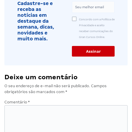
Cadastre-se e
receba as
notícias em
Concordo com a Política de
destaque da
Privacidade e aceito
semana, dicas,
receber comunicações do
novidades e
Gran Cursos Online.
muito mais.
Deixe um comentário
O seu endereço de e-mail não será publicado.
Campos
obrigatórios são marcados com
*
Comentário
*