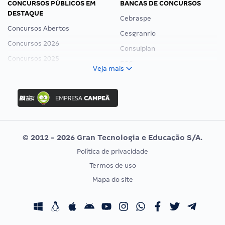
CONCURSOS PÚBLICOS EM
BANCAS DE CONCURSOS
DESTAQUE
Cebraspe
Concursos Abertos
Cesgranrio
Concursos 2026
Consulplan
Concursos 2025
FCC
Veja mais
Concurso Nacional Unificado
FGV
Concurso Ibama
Idecan
Concurso MPU
Selecon
Editais publicados
Uniase
© 2012 - 2026 Gran Tecnologia e Educação S/A.
Vunesp
Política de privacidade
CONCURSOS POR PROFISSÃO
EXAME DE ORDEM
Termos de uso
Concursos Administrativos
OAB
Mapa do site
Concursos Educação
Prova OAB
Concursos Fiscais
Calendário OAB
Concursos Jurídicos
Questões OAB