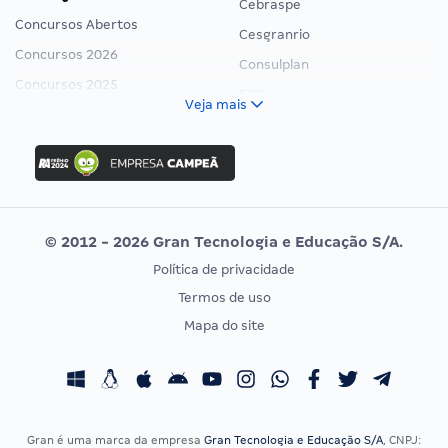
Cebraspe
Concursos Abertos
Cesgranrio
Concursos 2026
Consulplan
Concursos 2025
FCC
Veja mais
Concurso Nacional Unificado
FGV
Concurso Ibama
Idecan
Concurso MPU
Selecon
Editais publicados
Uniase
© 2012 - 2026 Gran Tecnologia e Educação S/A.
Vunesp
Política de privacidade
CONCURSOS POR PROFISSÃO
EXAME DE ORDEM
Termos de uso
Concursos Administrativos
OAB
Mapa do site
Concursos Educação
Prova OAB
Concursos Fiscais
Calendário OAB
Concursos Jurídicos
Questões OAB
Concursos Militares
Recursos OAB
Gran é uma marca da empresa
Gran Tecnologia e Educação S/A
, CNPJ: