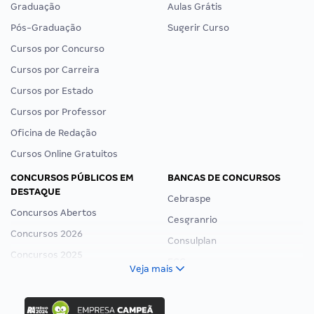
Graduação
Aulas Grátis
Pós-Graduação
Sugerir Curso
Cursos por Concurso
Cursos por Carreira
Cursos por Estado
Cursos por Professor
Oficina de Redação
Cursos Online Gratuitos
CONCURSOS PÚBLICOS EM
BANCAS DE CONCURSOS
DESTAQUE
Cebraspe
Concursos Abertos
Cesgranrio
Concursos 2026
Consulplan
Concursos 2025
FCC
Veja mais
Concurso Nacional Unificado
FGV
Concurso Ibama
Idecan