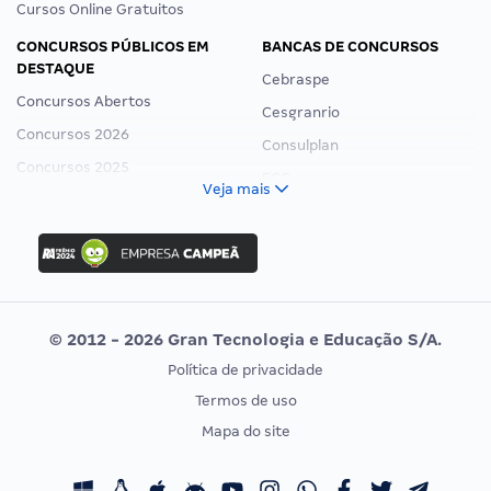
Cursos Online Gratuitos
CONCURSOS PÚBLICOS EM
BANCAS DE CONCURSOS
DESTAQUE
Cebraspe
Concursos Abertos
Cesgranrio
Concursos 2026
Consulplan
Concursos 2025
FCC
Veja mais
Concurso Nacional Unificado
FGV
Concurso Ibama
Idecan
Concurso MPU
Selecon
Editais publicados
Uniase
© 2012 - 2026 Gran Tecnologia e Educação S/A.
Vunesp
Política de privacidade
CONCURSOS POR PROFISSÃO
EXAME DE ORDEM
Termos de uso
Concursos Administrativos
OAB
Mapa do site
Concursos Educação
Prova OAB
Concursos Fiscais
Calendário OAB