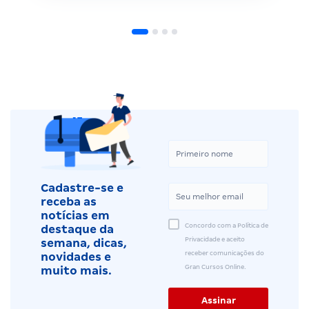
Cadastre-se e
receba as
notícias em
Concordo com a Política de
destaque da
Privacidade e aceito
semana, dicas,
receber comunicações do
novidades e
Gran Cursos Online.
muito mais.