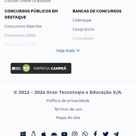
Cursos Online Gratuitos
CONCURSOS PÚBLICOS EM
BANCAS DE CONCURSOS
DESTAQUE
Cebraspe
Concursos Abertos
Cesgranrio
Concursos 2026
Consulplan
Concursos 2025
FCC
Veja mais
Concurso Nacional Unificado
FGV
Concurso Ibama
Idecan
Concurso MPU
Selecon
Editais publicados
Uniase
© 2012 - 2026 Gran Tecnologia e Educação S/A.
Vunesp
Política de privacidade
CONCURSOS POR PROFISSÃO
EXAME DE ORDEM
Termos de uso
Concursos Administrativos
OAB
Mapa do site
Concursos Educação
Prova OAB
Concursos Fiscais
Calendário OAB