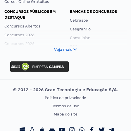
Cursos Online Gratuitos
CONCURSOS PÚBLICOS EM
BANCAS DE CONCURSOS
DESTAQUE
Cebraspe
Concursos Abertos
Cesgranrio
Concursos 2026
Consulplan
Concursos 2025
FCC
Veja mais
Concurso Nacional Unificado
FGV
Concurso Ibama
Idecan
Concurso MPU
Selecon
Editais publicados
Uniase
© 2012 - 2026 Gran Tecnologia e Educação S/A.
Vunesp
Política de privacidade
CONCURSOS POR PROFISSÃO
EXAME DE ORDEM
Termos de uso
Concursos Administrativos
OAB
Mapa do site
Concursos Educação
Prova OAB
Concursos Fiscais
Calendário OAB