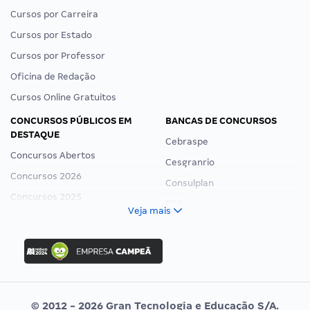
Cursos por Carreira
Cursos por Estado
Cursos por Professor
Oficina de Redação
Cursos Online Gratuitos
CONCURSOS PÚBLICOS EM
BANCAS DE CONCURSOS
DESTAQUE
Cebraspe
Concursos Abertos
Cesgranrio
Concursos 2026
Consulplan
Concursos 2025
FCC
Veja mais
Concurso Nacional Unificado
FGV
Concurso Ibama
Idecan
Concurso MPU
Selecon
Editais publicados
Uniase
© 2012 - 2026 Gran Tecnologia e Educação S/A.
Vunesp