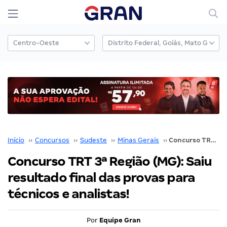
Início
››
Concursos
››
Sudeste
››
Minas Gerais
››
Concurso TRT 3ª Região (MG): Saiu resultado final das provas para técnicos e analistas!
Concurso TRT 3ª Região (MG): Saiu
resultado final das provas para
técnicos e analistas!
Por
Equipe Gran