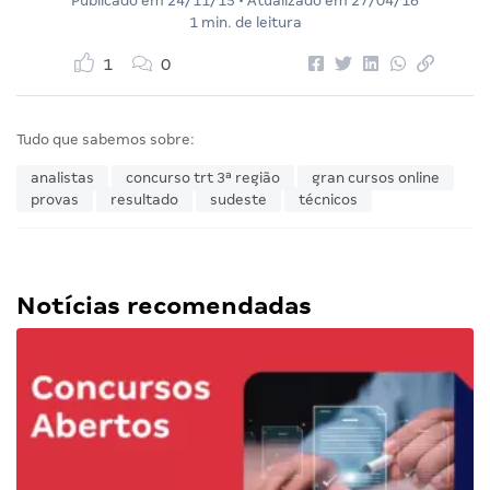
Publicado em
24/11/15
• Atualizado em
27/04/16
1 min. de leitura
1
0
Tudo que sabemos sobre:
analistas
concurso trt 3ª região
gran cursos online
provas
resultado
sudeste
técnicos
Notícias recomendadas