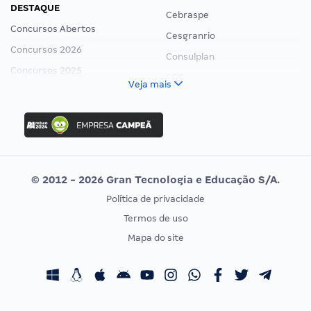
DESTAQUE
Cebraspe
Concursos Abertos
Cesgranrio
Concursos 2026
Consulplan
Concursos 2025
FCC
Veja mais
Concurso Nacional Unificado
FGV
Concurso Ibama
Idecan
Concurso MPU
Selecon
Editais publicados
Uniase
© 2012 - 2026 Gran Tecnologia e Educação S/A.
Vunesp
Política de privacidade
CONCURSOS POR PROFISSÃO
EXAME DE ORDEM
Termos de uso
Concursos Administrativos
OAB
Mapa do site
Concursos Educação
Prova OAB
Concursos Fiscais
Calendário OAB
Concursos Jurídicos
Questões OAB
Concursos Militares
Recursos OAB