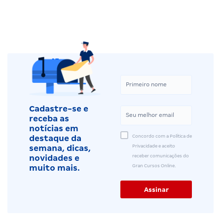
Cadastre-se e
receba as
notícias em
Concordo com a Política de
destaque da
Privacidade e aceito
semana, dicas,
receber comunicações do
novidades e
Gran Cursos Online.
muito mais.