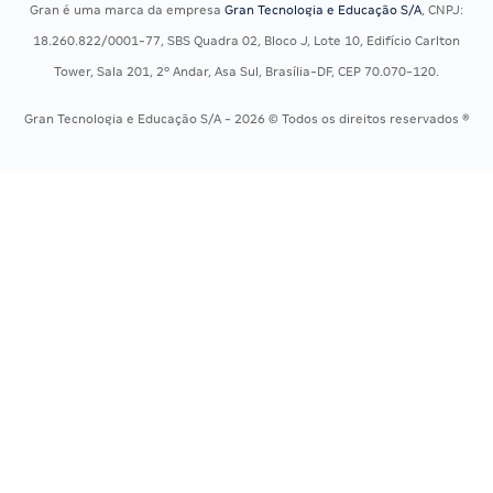
Gran é uma marca da empresa
Gran Tecnologia e Educação S/A
, CNPJ:
Concursos Policiais
Exame de Ordem
18.260.822/0001-77, SBS Quadra 02, Bloco J, Lote 10, Edifício Carlton
Concursos Saúde
Tower, Sala 201, 2º Andar, Asa Sul, Brasília-DF, CEP 70.070-120.
Concursos Tribunais
Gran Tecnologia e Educação S/A - 2026 © Todos os direitos reservados ®
Residência Multiprofissional