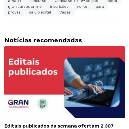
amapá
concurso
Concurso TRT 8ª Região
edital
gran cursos online
inscrições
norte
para
provas
saiu o edital
Vagas
Notícias recomendadas
Editais publicados da semana ofertam 2.307