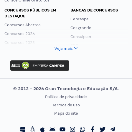
Cursos Online Gratuitos
CONCURSOS PÚBLICOS EM
BANCAS DE CONCURSOS
DESTAQUE
Cebraspe
Concursos Abertos
Cesgranrio
Concursos 2026
Consulplan
Concursos 2025
FCC
Veja mais
Concurso Nacional Unificado
FGV
Concurso Ibama
Idecan
Concurso MPU
Selecon
Editais publicados
Uniase
© 2012 - 2026 Gran Tecnologia e Educação S/A.
Vunesp
Política de privacidade
CONCURSOS POR PROFISSÃO
EXAME DE ORDEM
Termos de uso
Concursos Administrativos
OAB
Mapa do site
Concursos Educação
Prova OAB
Concursos Fiscais
Calendário OAB