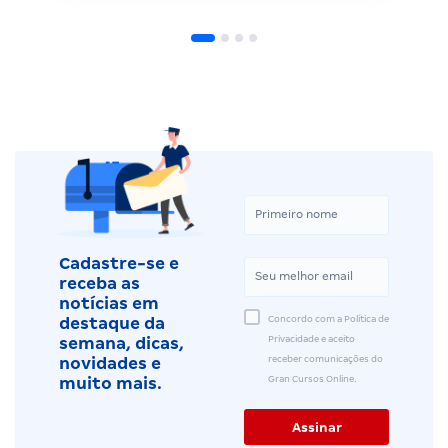
Cadastre-se e
receba as
notícias em
Concordo com a Política de
destaque da
Privacidade e aceito
semana, dicas,
receber comunicações do
novidades e
Gran Cursos Online.
muito mais.