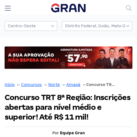
Início
››
Concursos
››
Norte
››
Amapá
››
Concurso TRT 8ª Região: Inscrições abertas para nível médio e superior! Até R$ 11 mil!
Concurso TRT 8ª Região: Inscrições
abertas para nível médio e
superior! Até R$ 11 mil!
Por
Equipe Gran