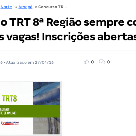
Norte
››
Amapá
››
Concurso TRT 8ª Região sempre convoca além das vagas! Inscrições abertas!
o TRT 8ª Região sempre c
 vagas! Inscrições aberta
0
0
16
• Atualizado em
27/04/16