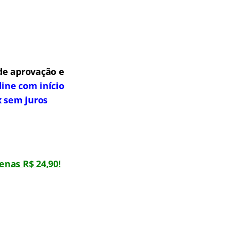
de aprovação e
line com início
x sem juros
enas R$ 24,90!