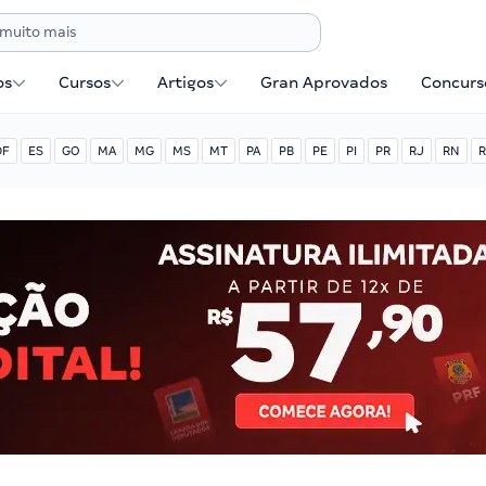
os
Cursos
Artigos
Gran Aprovados
Concurse
DF
ES
GO
MA
MG
MS
MT
PA
PB
PE
PI
PR
RJ
RN
R