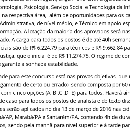
ntologia, Psicologia, Serviço Social e Tecnologia da I
na respectiva área, além de oportunidades para os c
: Administrativa, de nível médio, e Técnico em apoio e
formação. A lotação da maioria dos aprovados será nas
tado. A carga para todos os postos é de até 40h semana
iais são de R$ 6.224,79 para técnicos e R$ 9.662,84 par
 justiça, que o inicial é de R$ 11.274,75. O regime de co
e garante a sonhada estabilidade.
de para este concurso está nas provas objetivas, que 
lgamento de certo ou errado), sendo composta por 60
 com cinco opções (A, B ,C ,D, E) para todos. Haverá ai
e caso para todos os postos de analista e de texto dis
es serão aplicados no dia 13 de março de 2016 nas ci
á/AP, Marabá/PA e Santarém/PA, contendo 4h de dura
os, sendo pela manhã para nível superior e à tarde par