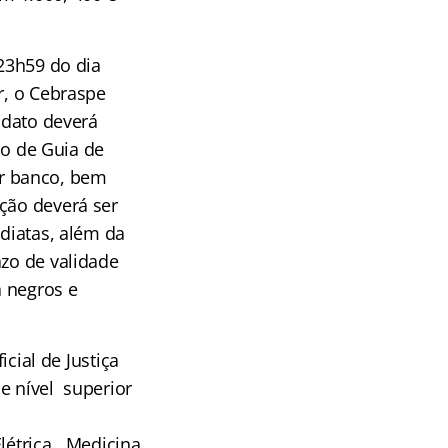
 23h59 do dia
r, o Cebraspe
idato deverá
eio de Guia de
r banco, bem
ição deverá ser
ediatas, além da
azo de validade
a negros e
icial de Justiça
e nível superior
létrica, Medicina