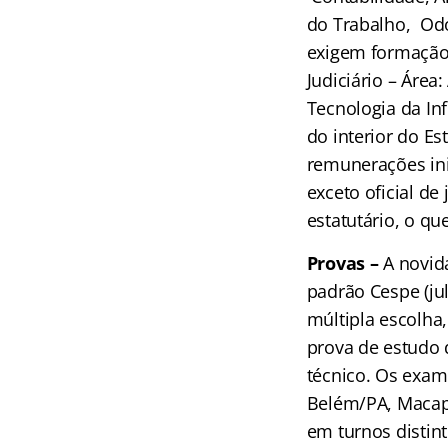
do Trabalho, Odo
exigem formação 
Judiciário – Área
Tecnologia da In
do interior do Es
remunerações inic
exceto oficial de
estatutário, o qu
Provas –
A novida
padrão Cespe (ju
múltipla escolha,
prova de estudo d
técnico. Os exam
Belém/PA, Macap
em turnos distint