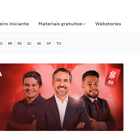
iro Iniciante
Materiais gratuitos
Webstories
O
RR
RS
SC
SE
SP
TO