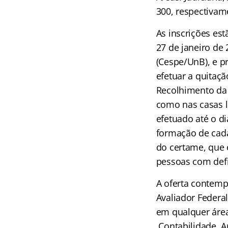
300, respectivam
As inscrições est
27 de janeiro de 
(Cespe/UnB), e pr
efetuar a quitaçã
Recolhimento da
como nas casas l
efetuado até o di
formação de cada
do certame, que 
pessoas com defi
A oferta contempla
Avaliador Federa
em qualquer área
Contabilidade, A