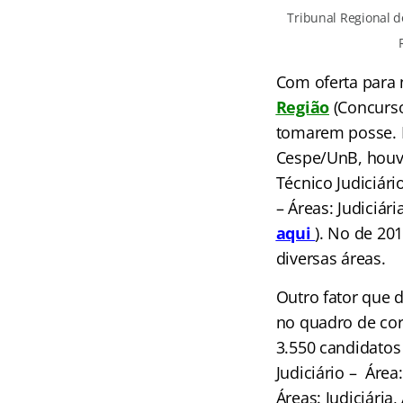
Tribunal Regional d
Com oferta para 
Região
(Concurs
tomarem posse. 
Cespe/UnB, houv
Técnico Judiciári
– Áreas: Judiciári
aqui
). No de 20
diversas áreas.
Outro fator que 
no quadro de cor
3.550 candidatos
Judiciário – Área
Áreas: Judiciária,