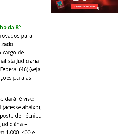
ho da 8°
provados para
izado
 cargo de
alista Judiciária
 Federal (46)
(veja
ações para as
e dará é visto
 (acesse abaixo),
 posto de Técnico
Judiciária –
om 1.000, 400 e