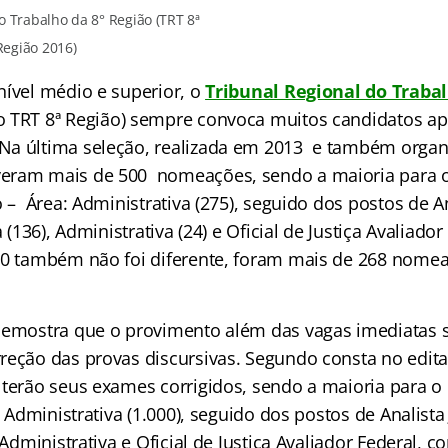
o Trabalho da 8° Região (TRT 8ª
Região 2016)
nível médio e superior, o
Tribunal Regional do Trabal
o TRT 8ª Região) sempre convoca muitos candidatos a
Na última seleção, realizada em 2013 e também organ
eram mais de 500 nomeações, sendo a maioria para o
o – Área: Administrativa (275), seguido dos postos de An
a (136), Administrativa (24) e Oficial de Justiça Avaliador
10 também não foi diferente, foram mais de 268 nome
demostra que o provimento além das vagas imediatas s
reção das provas discursivas. Segundo consta no edital
 terão seus exames corrigidos, sendo a maioria para o
: Administrativa (1.000), seguido dos postos de Analista 
 Administrativa e Oficial de Justiça Avaliador Federal, c