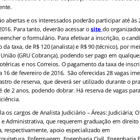
ente.
ão abertas e os interessados poderão participar até às
2016. Para tanto, deverão acessar o
site
do organizado
eencher o formulário. Para efetivar a inscrição, o cand
o da taxa, de R$ 120 (analista) e R$ 90 (técnico), por m
 União (GRU Cobrança), podendo ser pago em qualque
otéricas e nos Correios. O pagamento da taxa de inscr
a 16 de fevereiro de 2016. São oferecidas 28 vagas im
stro de reserva, que deverá ser utilizado durante o pr
é de 2 anos, podendo dobrar. Há reserva de vagas par
ciência.
 os cargos de Analista Judiciário – Áreas: Judiciária; Of
l e Administrativa, que requerem graduação em direito 
, respectivamente, apoio especializado em
rquitetura, Enfermagem, Engenharia Civil, Engenharia E