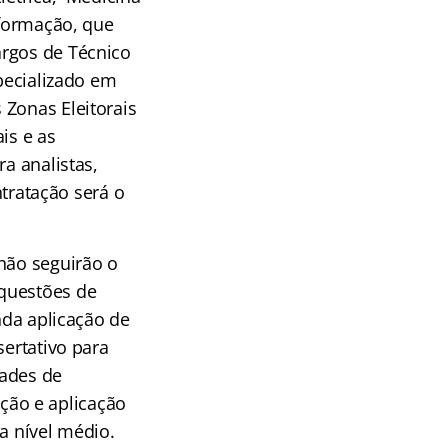
nformação, que
argos de Técnico
specializado em
 Zonas Eleitorais
is e as
a analistas,
ntratação será o
não seguirão o
 questões de
nda aplicação de
sertativo para
dades de
ção e aplicação
a nível médio.