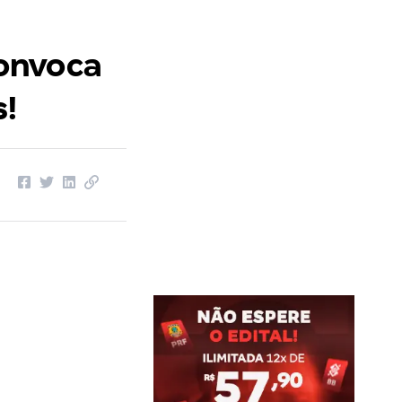
onvoca
s!