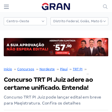
Início
››
Concursos
››
Nordeste
››
Piauí
››
TRT PI
››
Concurso TRT P
Concurso TRT PI Juiz adere ao
certame unificado. Entenda!
Concurso TRT PI Juiz pode lançar edital em breve
para Magistratura. Confira os detalhes