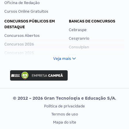
Oficina de Redação
Cursos Online Gratuitos
CONCURSOS PÚBLICOS EM
BANCAS DE CONCURSOS
DESTAQUE
Cebraspe
Concursos Abertos
Cesgranrio
Concursos 2026
Consulplan
Concursos 2025
FCC
Veja mais
Concurso Nacional Unificado
FGV
Concurso Ibama
Idecan
Concurso MPU
Selecon
Editais publicados
Uniase
© 2012 - 2026 Gran Tecnologia e Educação S/A.
Vunesp
Política de privacidade
CONCURSOS POR PROFISSÃO
EXAME DE ORDEM
Termos de uso
Concursos Administrativos
OAB
Mapa do site
Concursos Educação
Prova OAB