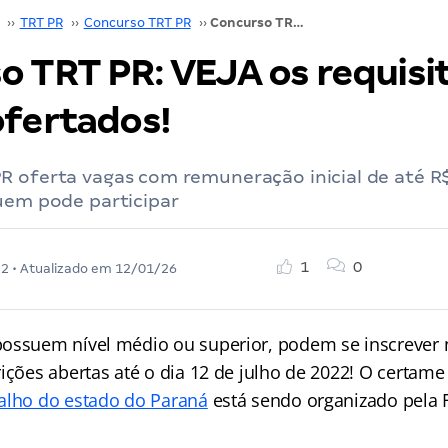
››
TRT PR
››
Concurso TRT PR
››
Concurso TRT PR: VEJA os requisitos dos cargos ofertados!
o TRT PR: VEJA os requisi
ofertados!
 oferta vagas com remuneração inicial de até R$
uem pode participar
1
0
22
• Atualizado em
12/01/26
possuem nível médio ou superior, podem se inscrever
rições abertas até o dia 12 de julho de 2022! O certam
alho do estado do Paraná
está sendo organizado pela 