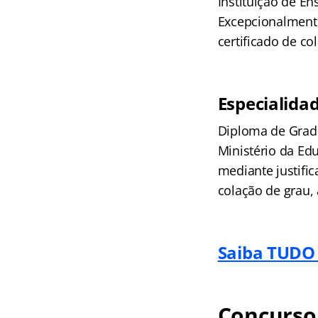
Instituição de E
Excepcionalmente,
certificado de c
Especialida
Diploma de Gradu
Ministério da Ed
mediante justific
colação de grau,
Saiba TUDO 
Concurso 