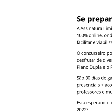
Se prepa
A Assinatura Ili
100% online, onde
facilitar e viabil
O concurseiro po
desfrutar de dive
Plano Dupla e o 
São 30 dias de g
presenciais + a
professores e mu
Está esperando o
2022?