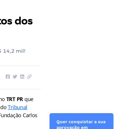
tos dos
 14,2 mil!
 no
TRT PR
que
e do
Tribunal
Fundação Carlos
Quer conquistar a sua
aprovação em