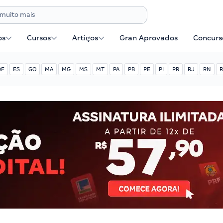
os
Cursos
Artigos
Gran Aprovados
Concurse
DF
ES
GO
MA
MG
MS
MT
PA
PB
PE
PI
PR
RJ
RN
R