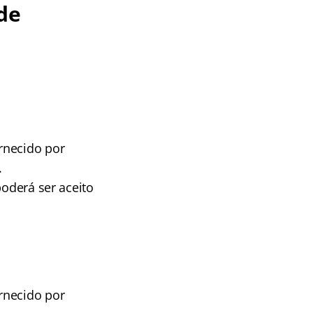
de
rnecido por
.
poderá ser aceito
rnecido por