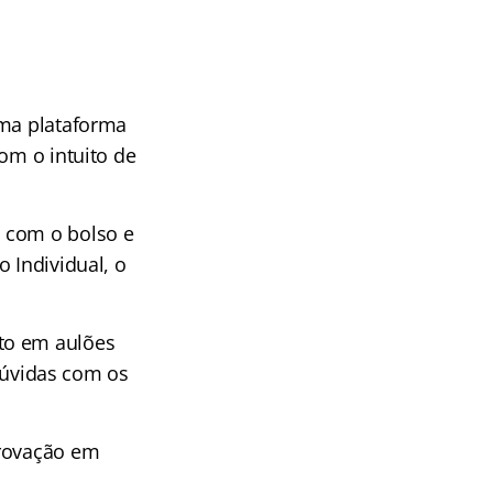
uma plataforma
om o intuito de
a com o bolso e
 Individual, o
to em aulões
úvidas com os
provação em