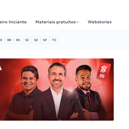
iro Iniciante
Materiais gratuitos
Webstories
O
RR
RS
SC
SE
SP
TO