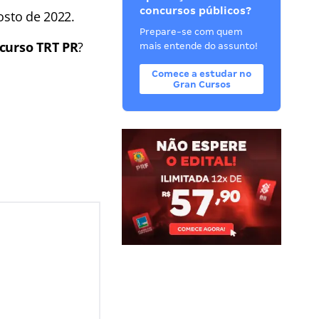
concursos públicos?
osto de 2022.
Prepare-se com quem
curso TRT PR
?
mais entende do assunto!
Comece a estudar no
Gran Cursos