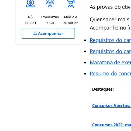
As provas objetiv
R$
Imediatas
Médio e
Quer saber mais 
14.271
+ CR
superior
Acompanhe no
í
Acompanhar
Requisitos do car
Requisitos do car
Maratona de exer
Resumo do concu
Destaques:
Concursos Abertos: 
Concursos 2022: mai