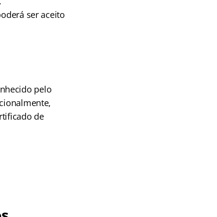
.
poderá ser aceito
onhecido pelo
pcionalmente,
rtificado de
os