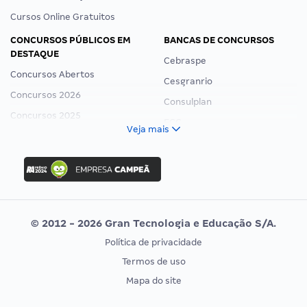
Cursos Online Gratuitos
CONCURSOS PÚBLICOS EM
BANCAS DE CONCURSOS
DESTAQUE
Cebraspe
Concursos Abertos
Cesgranrio
Concursos 2026
Consulplan
Concursos 2025
FCC
Veja mais
Concurso Nacional Unificado
FGV
Concurso Ibama
Idecan
Concurso MPU
Selecon
Editais publicados
Uniase
© 2012 - 2026 Gran Tecnologia e Educação S/A.
Vunesp
Política de privacidade
CONCURSOS POR PROFISSÃO
EXAME DE ORDEM
Termos de uso
Concursos Administrativos
OAB
Mapa do site
Concursos Educação
Prova OAB