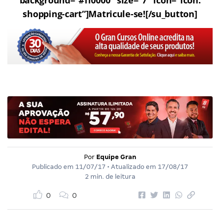
background=”#ff0000″ size=”7″ icon=”icon:
shopping-cart”]Matricule-se![/su_button]
Por
Equipe Gran
Publicado em
11/07/17
• Atualizado em
17/08/17
2 min. de leitura
0
0