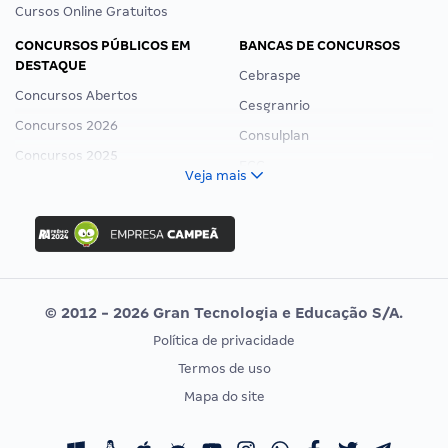
Cursos Online Gratuitos
CONCURSOS PÚBLICOS EM
BANCAS DE CONCURSOS
DESTAQUE
Cebraspe
Concursos Abertos
Cesgranrio
Concursos 2026
Consulplan
Concursos 2025
FCC
Veja mais
Concurso Nacional Unificado
FGV
Concurso Ibama
Idecan
Concurso MPU
Selecon
Editais publicados
Uniase
© 2012 - 2026 Gran Tecnologia e Educação S/A.
Vunesp
Política de privacidade
CONCURSOS POR PROFISSÃO
EXAME DE ORDEM
Termos de uso
Concursos Administrativos
OAB
Mapa do site
Concursos Educação
Prova OAB
Concursos Fiscais
Calendário OAB