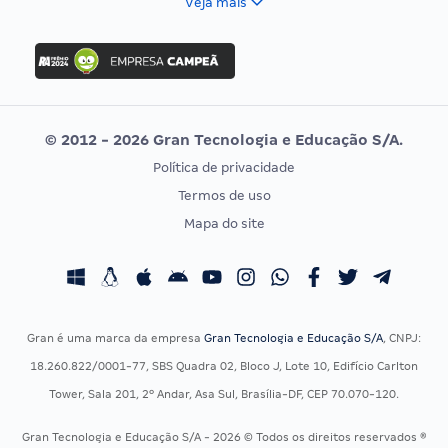
Veja mais
Concurso Nacional Unificado
FGV
Concurso Ibama
Idecan
Concurso MPU
Selecon
Editais publicados
Uniase
© 2012 - 2026 Gran Tecnologia e Educação S/A.
Vunesp
Política de privacidade
CONCURSOS POR PROFISSÃO
EXAME DE ORDEM
Termos de uso
Concursos Administrativos
OAB
Mapa do site
Concursos Educação
Prova OAB
Concursos Fiscais
Calendário OAB
Concursos Jurídicos
Questões OAB
Concursos Militares
Recursos OAB
Gran é uma marca da empresa
Gran Tecnologia e Educação S/A
, CNPJ:
Concursos Policiais
Exame de Ordem
18.260.822/0001-77, SBS Quadra 02, Bloco J, Lote 10, Edifício Carlton
Concursos Saúde
Tower, Sala 201, 2º Andar, Asa Sul, Brasília-DF, CEP 70.070-120.
Concursos Tribunais
Gran Tecnologia e Educação S/A - 2026 © Todos os direitos reservados ®
Residência Multiprofissional