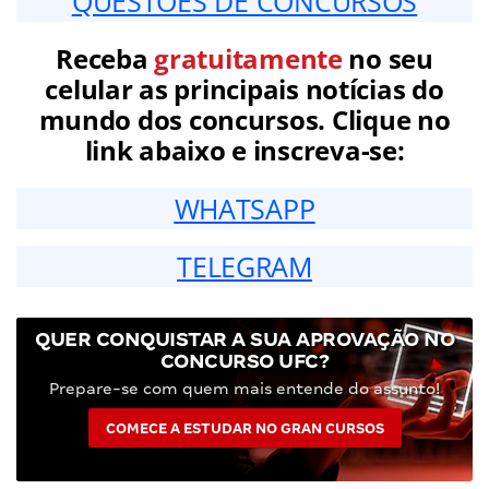
QUESTÕES DE CONCURSOS
Receba
gratuitamente
no seu
celular as principais notícias do
mundo dos concursos. Clique no
link abaixo e inscreva-se:
WHATSAPP
TELEGRAM
QUER CONQUISTAR A SUA APROVAÇÃO NO
CONCURSO UFC?
Prepare-se com quem mais entende do assunto!
COMECE A ESTUDAR NO GRAN CURSOS