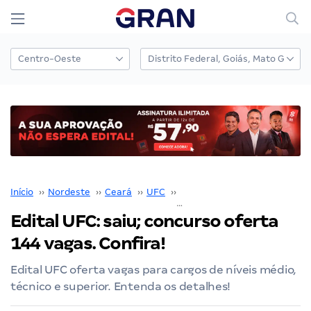
Início
››
Nordeste
››
Ceará
››
UFC
››
Edital UFC
››
Edital UFC: saiu; concurso oferta 144 vagas. Confira!
Edital UFC: saiu; concurso oferta
144 vagas. Confira!
Edital UFC oferta vagas para cargos de níveis médio,
técnico e superior. Entenda os detalhes!