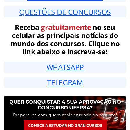
QUESTÕES DE CONCURSOS
Receba
gratuitamente
no seu
celular as principais notícias do
mundo dos concursos. Clique no
link abaixo e inscreva-se:
WHATSAPP
TELEGRAM
QUER CONQUISTAR A SUA APROVAÇÃO NO
CONCURSO UFERSA?
Prepare-se com quem mais entende do assunto!
COMECE A ESTUDAR NO GRAN CURSOS