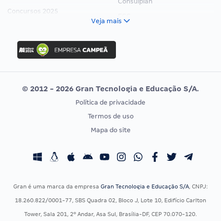
Consulplan
Concursos 2025
FCC
Veja mais
Concurso Nacional Unificado
FGV
Concurso Ibama
Idecan
Concurso MPU
Selecon
Editais publicados
Uniase
© 2012 - 2026 Gran Tecnologia e Educação S/A.
Vunesp
Política de privacidade
CONCURSOS POR PROFISSÃO
EXAME DE ORDEM
Termos de uso
Concursos Administrativos
OAB
Mapa do site
Concursos Educação
Prova OAB
Concursos Fiscais
Calendário OAB
Concursos Jurídicos
Questões OAB
Concursos Militares
Recursos OAB
Gran é uma marca da empresa
Gran Tecnologia e Educação S/A
, CNPJ:
Concursos Policiais
Exame de Ordem
18.260.822/0001-77, SBS Quadra 02, Bloco J, Lote 10, Edifício Carlton
Concursos Saúde
Tower, Sala 201, 2º Andar, Asa Sul, Brasília-DF, CEP 70.070-120.