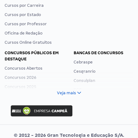
Cursos por Carreira
Cursos por Estado
Cursos por Professor
Oficina de Redação
Cursos Online Gratuitos
CONCURSOS PÚBLICOS EM
BANCAS DE CONCURSOS
DESTAQUE
Cebraspe
Concursos Abertos
Cesgranrio
Concursos 2026
Consulplan
Concursos 2025
FCC
Veja mais
Concurso Nacional Unificado
FGV
Concurso Ibama
Idecan
Concurso MPU
Selecon
Editais publicados
Uniase
© 2012 - 2026 Gran Tecnologia e Educação S/A.
Vunesp