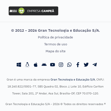
FGV
Concurso Ibama
Idecan
Concurso MPU
Selecon
Editais publicados
Uniase
© 2012 - 2026 Gran Tecnologia e Educação S/A.
Vunesp
Política de privacidade
CONCURSOS POR PROFISSÃO
EXAME DE ORDEM
Termos de uso
Concursos Administrativos
OAB
Mapa do site
Concursos Educação
Prova OAB
Concursos Fiscais
Calendário OAB
Concursos Jurídicos
Questões OAB
Concursos Militares
Recursos OAB
Gran é uma marca da empresa
Gran Tecnologia e Educação S/A
, CNPJ:
Concursos Policiais
Exame de Ordem
18.260.822/0001-77, SBS Quadra 02, Bloco J, Lote 10, Edifício Carlton
Concursos Saúde
Tower, Sala 201, 2º Andar, Asa Sul, Brasília-DF, CEP 70.070-120.
Concursos Tribunais
Gran Tecnologia e Educação S/A - 2026 © Todos os direitos reservados ®
Residência Multiprofissional