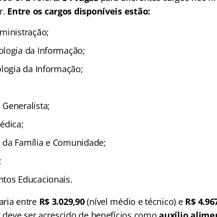
r.
Entre os cargos disponíveis estão:
ministração;
logia da Informação;
ologia da Informação;
Generalista;
édica;
 da Família e Comunidade;
;
tos Educacionais.
aria entre
R$ 3.029,90
(nível médio e técnico) e
R$ 4.96
or deve ser acrescido de benefícios como
auxílio alime