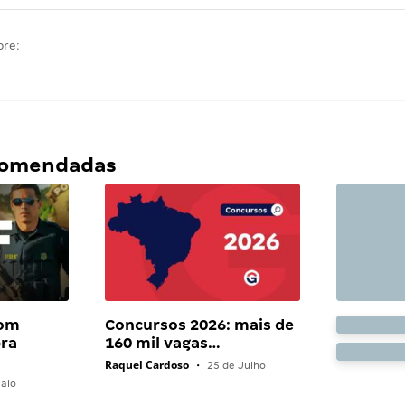
bre:
ecomendadas
com
Concursos 2026: mais de
bra
160 mil vagas…
Raquel Cardoso
•
25 de Julho
aio