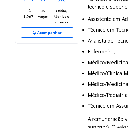
técnico e superio
R$
34
Médio,
5.967
vagas
técnico e
Assistente em Ad
superior
Técnico em Tecno
Acompanhar
Analista de Tecn
Enfermeiro;
Médico/Medicina 
Médico/Clínica M
Médico/Medicina
Médico/Pediatria
Técnico em Assun
A remuneração v
superior). O val