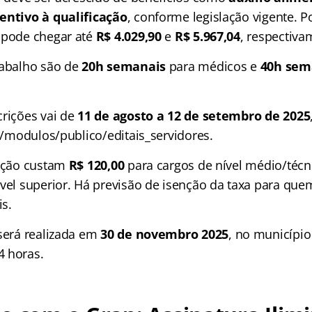
entivo à qualificação
, conforme legislação vigente. P
 pode chegar até
R$ 4.029,90
e
R$ 5.967,04
, respectiva
rabalho são de
20h semanais
para médicos e
40h sem
crições vai de
11 de agosto a 12 de setembro de 2025
br/modulos/publico/editais_servidores.
rição custam
R$ 120,00
para cargos de nível médio/técn
ível superior. Há previsão de isenção da taxa para qu
is.
 será realizada em
30 de
novembro 2025
, no municípi
4 horas.