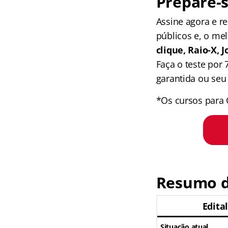
Prepare-s
Assine agora e 
públicos e, o me
clique, Raio-X,
Faça o teste por
garantida ou seu 
*Os cursos para 
Resumo d
Edita
Situação atual