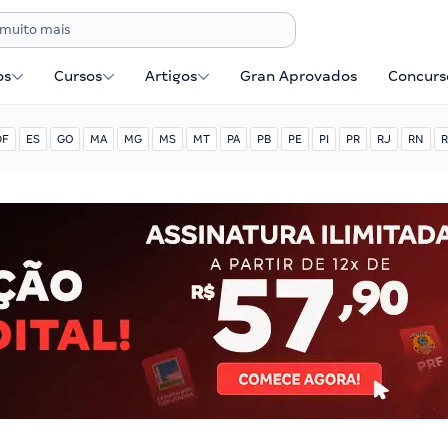
os
Cursos
Artigos
Gran Aprovados
Concurse
DF
ES
GO
MA
MG
MS
MT
PA
PB
PE
PI
PR
RJ
RN
R