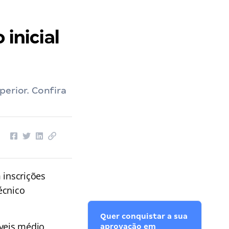
inicial
perior. Confira
 inscrições
écnico
Quer conquistar a sua
veis médio,
aprovação em