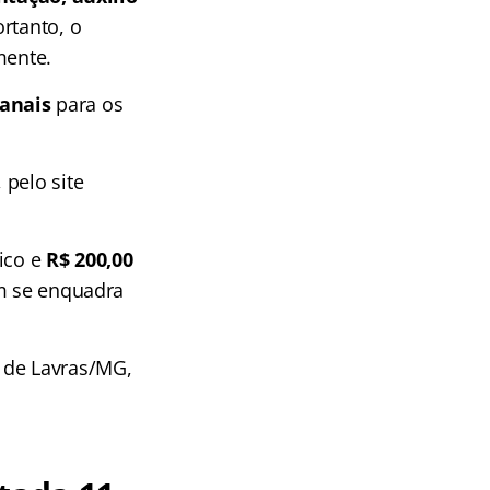
ortanto, o
mente.
anais
para os
, pelo site
ico e
R$ 200,00
em se enquadra
o de Lavras/MG,