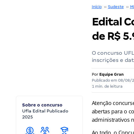
Início
››
Sudeste
››
M
Edital C
de R$ 5.
O concurso UFLA
inscrições e da
Por
Equipe Gran
Publicado em
08/08/
1 min. de leitura
Atenção concurse
Sobre o concurso
abertas para o c
Ufla Edital Publicado
2025
administrativos 
Ao todo, o Concu