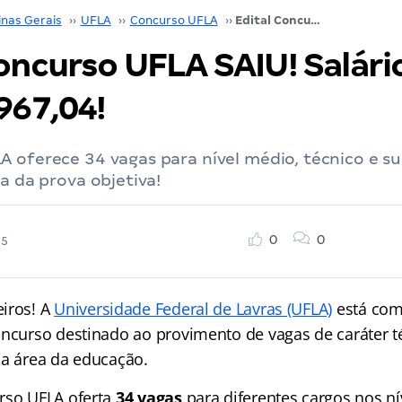
inas Gerais
››
UFLA
››
Concurso UFLA
››
Edital Concurso UFLA SAIU! Salário inicial de R$ 5.967,04!
oncurso UFLA SAIU! Salário 
967,04!
 oferece 34 vagas para nível médio, técnico e su
ta da prova objetiva!
0
0
25
iros! A
Universidade Federal de Lavras (UFLA)
está com
oncurso destinado ao provimento de vagas de caráter t
na área da educação.
rso UFLA oferta
34 vagas
para diferentes cargos nos ní