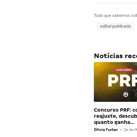
Tudo que sabemos so
edital publicado
Notícias r
Concurso PRF: 
reajuste, descu
quanto ganha…
Olivia Furlan
•
26 de M