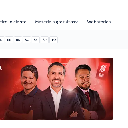
iro Iniciante
Materiais gratuitos
Webstories
O
RR
RS
SC
SE
SP
TO