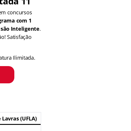
tada 11
 em concursos
grama com 1
isão Inteligente
.
o! Satisfação
tura Ilimitada.
 Lavras (UFLA)