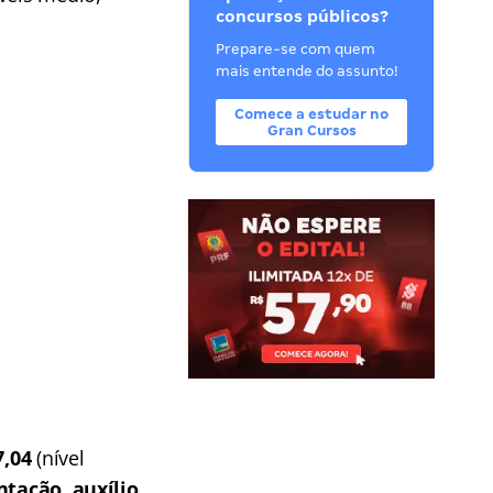
concursos públicos?
Prepare-se com quem
mais entende do assunto!
Comece a estudar no
Gran Cursos
7,04
(nível
ntação, auxílio