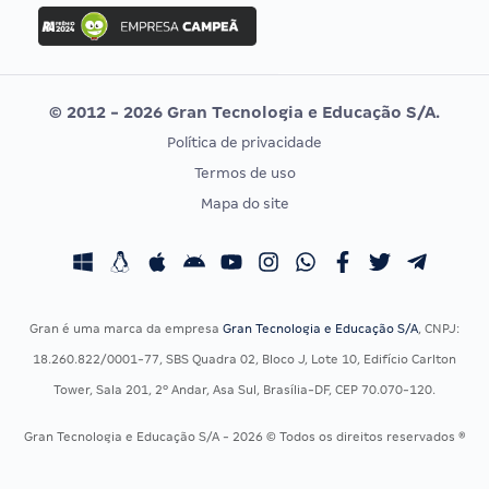
Concurso Ibama
Idecan
Concurso MPU
Selecon
Editais publicados
Uniase
© 2012 - 2026 Gran Tecnologia e Educação S/A.
Vunesp
Política de privacidade
CONCURSOS POR PROFISSÃO
EXAME DE ORDEM
Termos de uso
Concursos Administrativos
OAB
Mapa do site
Concursos Educação
Prova OAB
Concursos Fiscais
Calendário OAB
Concursos Jurídicos
Questões OAB
Concursos Militares
Recursos OAB
Gran é uma marca da empresa
Gran Tecnologia e Educação S/A
, CNPJ:
Concursos Policiais
Exame de Ordem
18.260.822/0001-77, SBS Quadra 02, Bloco J, Lote 10, Edifício Carlton
Concursos Saúde
Tower, Sala 201, 2º Andar, Asa Sul, Brasília-DF, CEP 70.070-120.
Concursos Tribunais
Gran Tecnologia e Educação S/A - 2026 © Todos os direitos reservados ®
Residência Multiprofissional