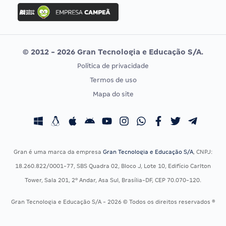
Concurso Ibama
Idecan
Concurso MPU
Selecon
Editais publicados
Uniase
© 2012 - 2026 Gran Tecnologia e Educação S/A.
Vunesp
Política de privacidade
CONCURSOS POR PROFISSÃO
EXAME DE ORDEM
Termos de uso
Concursos Administrativos
OAB
Mapa do site
Concursos Educação
Prova OAB
Concursos Fiscais
Calendário OAB
Concursos Jurídicos
Questões OAB
Concursos Militares
Recursos OAB
Gran é uma marca da empresa
Gran Tecnologia e Educação S/A
, CNPJ:
Concursos Policiais
Exame de Ordem
18.260.822/0001-77, SBS Quadra 02, Bloco J, Lote 10, Edifício Carlton
Concursos Saúde
Tower, Sala 201, 2º Andar, Asa Sul, Brasília-DF, CEP 70.070-120.
Concursos Tribunais
Gran Tecnologia e Educação S/A - 2026 © Todos os direitos reservados ®
Residência Multiprofissional