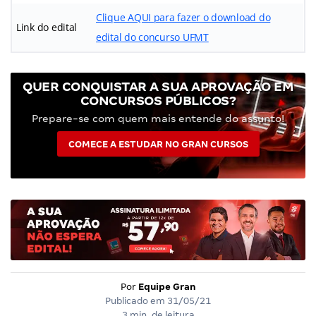
Clique AQUI para fazer o download do
Link do edital
edital do concurso UFMT
QUER CONQUISTAR A SUA APROVAÇÃO EM
CONCURSOS PÚBLICOS?
Prepare-se com quem mais entende do assunto!
COMECE A ESTUDAR NO GRAN CURSOS
Por
Equipe Gran
Publicado em
31/05/21
3 min. de leitura