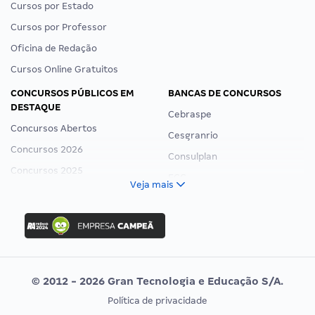
Cursos por Estado
Cursos por Professor
Oficina de Redação
Cursos Online Gratuitos
CONCURSOS PÚBLICOS EM
BANCAS DE CONCURSOS
DESTAQUE
Cebraspe
Concursos Abertos
Cesgranrio
Concursos 2026
Consulplan
Concursos 2025
FCC
Veja mais
Concurso Nacional Unificado
FGV
Concurso Ibama
Idecan
Concurso MPU
Selecon
Editais publicados
Uniase
© 2012 - 2026 Gran Tecnologia e Educação S/A.
Vunesp
Política de privacidade
CONCURSOS POR PROFISSÃO
EXAME DE ORDEM