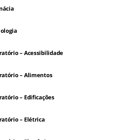
mácia
ologia
atório – Acessibilidade
ratório – Alimentos
atório – Edificações
atório – Elétrica