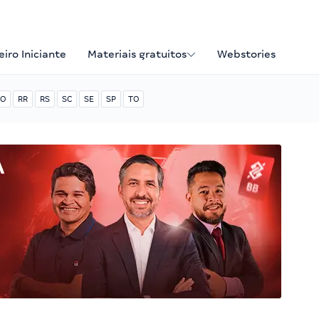
iro Iniciante
Materiais gratuitos
Webstories
O
RR
RS
SC
SE
SP
TO