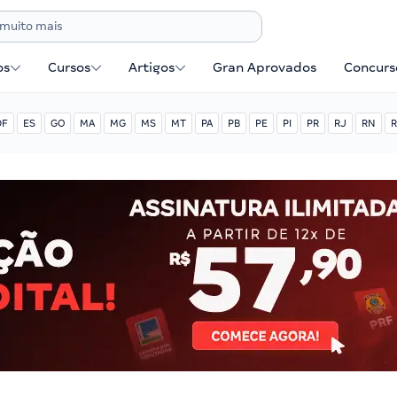
os
Cursos
Artigos
Gran Aprovados
Concurse
DF
ES
GO
MA
MG
MS
MT
PA
PB
PE
PI
PR
RJ
RN
R