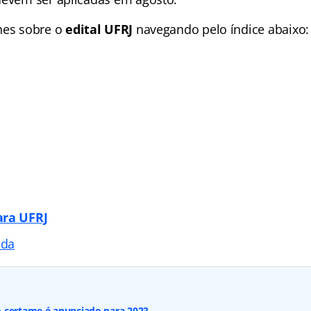
hes sobre o
edital UFRJ
navegando pelo
índice abaixo:
ara UFRJ
ada
 certame é anunciado para 2023