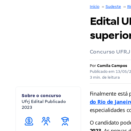
Início
››
Sudeste
››
Ri
Edital U
superior
Concurso UFRJ o
Por
Camila Campos
Publicado em
13/05/
3 min. de leitura
Finalmente está 
Sobre o concurso
do Rio de Janeir
Ufrj Edital Publicado
2023
especialidades c
O candidato poder
2023
. As provas 