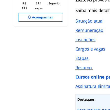
R$
194
Superior
321
vagas
Saiba mais detal
Acompanhar
Situação atual
Remuneração
Inscrições
Cargos e vagas
Etapas
Resumo
Cursos online p
Assinatura Ilimit
Destaques:
Concurso TCU: novo