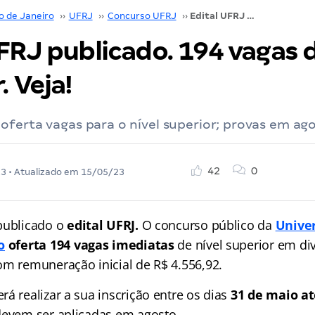
o de Janeiro
››
UFRJ
››
Concurso UFRJ
››
Edital UFRJ publicado. 194 vagas de nível superior. Veja!
FRJ publicado. 194 vagas d
. Veja!
ferta vagas para o nível superior; provas em ago
42
0
23
• Atualizado em
15/05/23
publicado o
edital UFRJ.
O concurso público da
Univer
o
oferta 194 vagas imediatas
de nível superior em di
om remuneração inicial de R$ 4.556,92.
á realizar a sua inscrição entre os dias
31 de maio at
devem ser aplicadas em agosto.