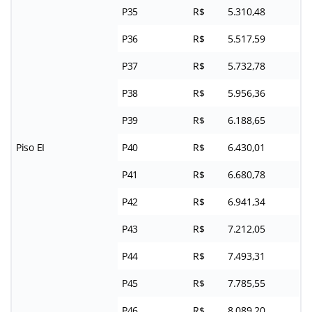
P35
R$
5.310,48
P36
R$
5.517,59
P37
R$
5.732,78
P38
R$
5.956,36
P39
R$
6.188,65
Piso EI
P40
R$
6.430,01
P41
R$
6.680,78
P42
R$
6.941,34
P43
R$
7.212,05
P44
R$
7.493,31
P45
R$
7.785,55
P46
R$
8.089,20