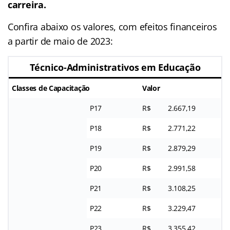
carreira.
Confira abaixo os valores, com efeitos financeiros
a partir de maio de 2023:
Técnico-Administrativos em Educação
Classes de Capacitação
Valor
P17
R$
2.667,19
P18
R$
2.771,22
P19
R$
2.879,29
P20
R$
2.991,58
P21
R$
3.108,25
P22
R$
3.229,47
P23
R$
3.355,42