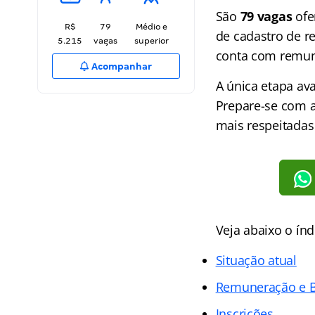
São
79 vagas
ofe
R$
79
Médio e
de cadastro de r
5.215
vagas
superior
conta com remun
Acompanhar
A única etapa ava
Prepare-se com a
mais respeitadas 
Veja abaixo o
índ
Situação atual
Remuneração e B
Inscrições