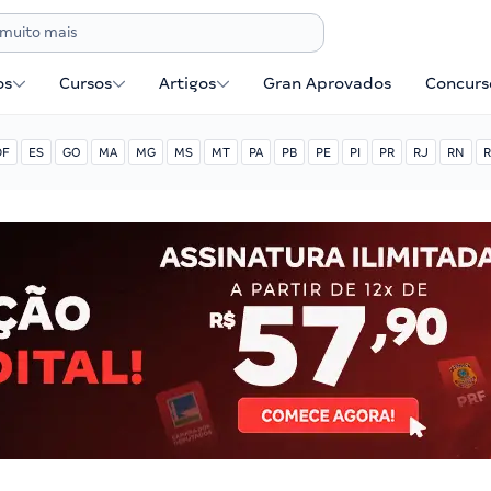
os
Cursos
Artigos
Gran Aprovados
Concurse
DF
ES
GO
MA
MG
MS
MT
PA
PB
PE
PI
PR
RJ
RN
R