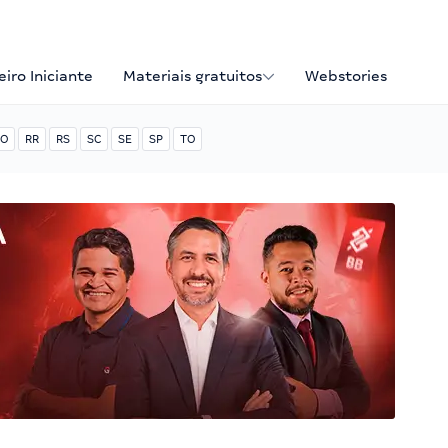
iro Iniciante
Materiais gratuitos
Webstories
O
RR
RS
SC
SE
SP
TO