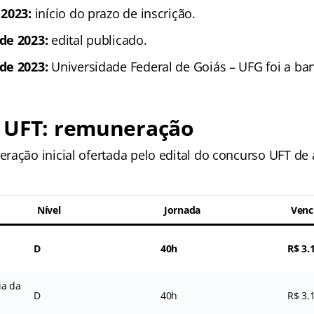
 2023:
início do prazo de inscrição.
de 2023:
edital publicado.
de 2023:
Universidade Federal de Goiás – UFG foi a ban
 UFT: remuneração
ração inicial ofertada pelo edital do concurso UFT d
Nível
Jornada
Venc
D
40h
R$ 3.
ia da
D
40h
R$ 3.