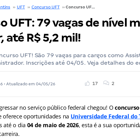
ntins
››
UFT
››
Concurso UFT
››
Concurso UFT: 79 vagas de nível médio e superior, até R$ 5,2 mil!
o UFT: 79 vagas de nível m
, até R$ 5,2 mil!
ncurso UFT! São 79 vagas para cargos como Assist
strador. Inscrições até 04/05. Veja detalhes do ed
17
2
26
• Atualizado em
04/05/26
gressar no serviço público federal chegou! O
concurso
 e oferece oportunidades na
Universidade Federal do 
s até o dia
04 de maio de 2026
, esta é a sua oportuni
arreira.