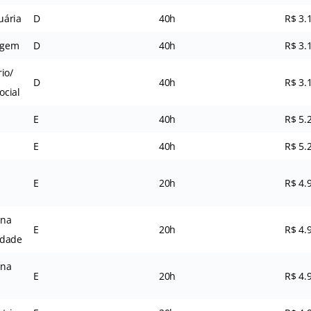
uária
D
40h
R$ 3.
agem
D
40h
R$ 3.
io/
D
40h
R$ 3.
ocial
E
40h
R$ 5.
E
40h
R$ 5.
E
20h
R$ 4.
ina
E
20h
R$ 4.
idade
ina
E
20h
R$ 4.