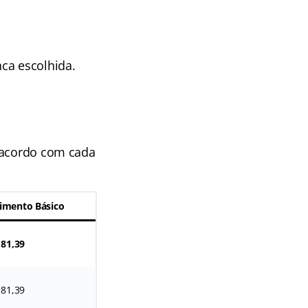
ca escolhida.
e acordo com cada
imento Básico
181,39
181,39