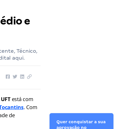
édio e
ente, Técnico,
ital aqui.
 UFT
está com
Tocantins
. Com
dade de
Quer conquistar a sua
aprovação no