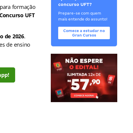
concurso UFT?
 para formação
Prepare-se com quem
Concurso UFT
mais entende do assunto!
Comece a estudar no
o de 2026
.
Gran Cursos
es de ensino
app!