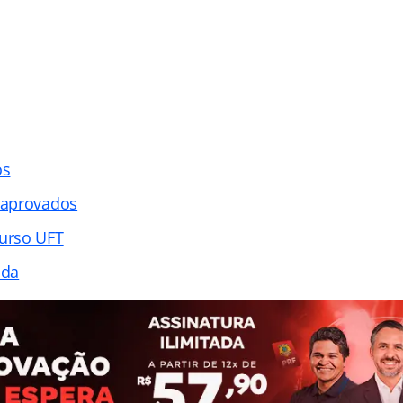
os
 aprovados
urso UFT
ada