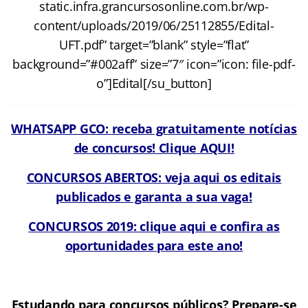
static.infra.grancursosonline.com.br/wp-
content/uploads/2019/06/25112855/Edital-
UFT.pdf” target=”blank” style=”flat”
background=”#002aff” size=”7″ icon=”icon: file-pdf-
o”]Edital[/su_button]
WHATSAPP GCO: receba gratuitamente notícias
de concursos! Clique AQUI!
CONCURSOS ABERTOS: veja aqui os editais
publicados e garanta a sua vaga!
CONCURSOS 2019: clique aqui e confira as
oportunidades para este ano!
Estudando para concursos públicos? Prepare-se