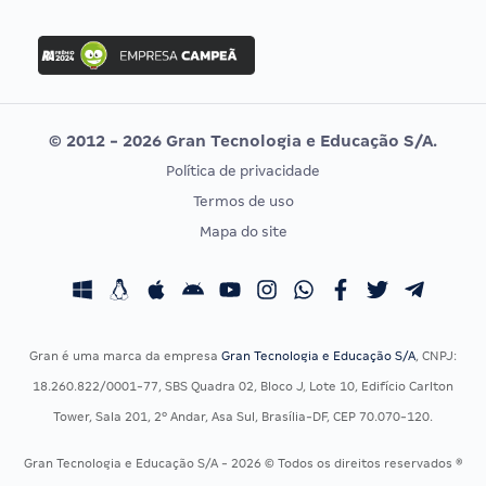
Concurso Nacional Unificado
FGV
Concurso Ibama
Idecan
Concurso MPU
Selecon
Editais publicados
Uniase
© 2012 - 2026 Gran Tecnologia e Educação S/A.
Vunesp
Política de privacidade
CONCURSOS POR PROFISSÃO
EXAME DE ORDEM
Termos de uso
Concursos Administrativos
OAB
Mapa do site
Concursos Educação
Prova OAB
Concursos Fiscais
Calendário OAB
Concursos Jurídicos
Questões OAB
Concursos Militares
Recursos OAB
Gran é uma marca da empresa
Gran Tecnologia e Educação S/A
, CNPJ:
Concursos Policiais
Exame de Ordem
18.260.822/0001-77, SBS Quadra 02, Bloco J, Lote 10, Edifício Carlton
Concursos Saúde
Tower, Sala 201, 2º Andar, Asa Sul, Brasília-DF, CEP 70.070-120.
Concursos Tribunais
Gran Tecnologia e Educação S/A - 2026 © Todos os direitos reservados ®
Residência Multiprofissional