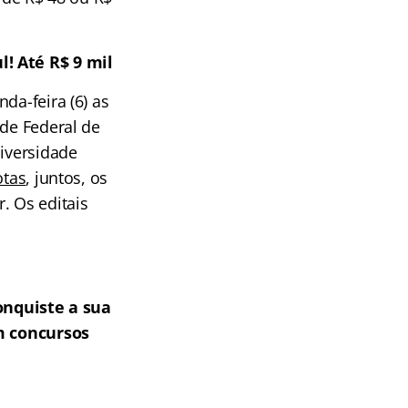
l! Até R$ 9 mil
nda-feira (6) as
ade Federal de
niversidade
otas
, juntos, os
. Os editais
onquiste a sua
m concursos