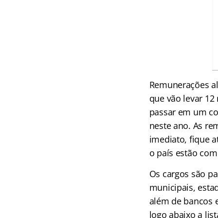
Remunerações alt
que vão levar 12 
passar em um con
neste ano. As re
imediato, fique 
o país estão com
Os cargos são pa
municipais, estadu
além de bancos e
logo abaixo a lis