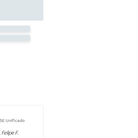
Diana M.
SE Unificado
Concurso SEPLAG CE
 Felipe F.
“Natural de Juazeiro do Norte (CE),