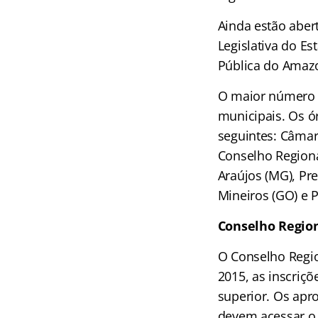
Ainda estão aber
Legislativa do Es
Pública do Amaz
O maior número d
municipais. Os ó
seguintes: Câmar
Conselho Regional
Araújos (MG), Pre
Mineiros (GO) e P
Conselho Regiona
O Conselho Regio
2015, as inscriç
superior. Os apr
devem acessar 