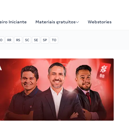
iro Iniciante
Materiais gratuitos
Webstories
O
RR
RS
SC
SE
SP
TO