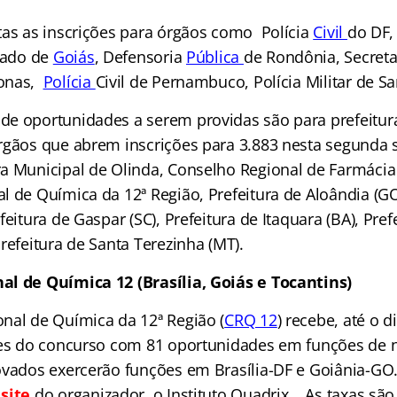
tas as inscrições para órgãos como Polícia
Civil
do DF,
tado de
Goiás
,
Defensoria
Pública
d
e Rondônia, Secreta
onas,
Polícia
Civil de Pernambuco, Polícia Militar de Sa
e oportunidades a serem providas são para prefeitur
rgãos que abrem inscrições para 3.883 nesta segunda 
a Municipal de Olinda, Conselho Regional de Farmáci
 de Química da 12ª Região, Prefeitura de Aloândia (GO)
feitura de Gaspar (SC), Prefeitura de Itaquara (BA), Pref
refeitura de Santa Terezinha (MT).
l de Química 12 (Brasília, Goiás e Tocantins)
nal de Química da 12ª Região (
CRQ 12
) recebe, até o d
ões do concurso com 81 oportunidades em funções de n
ovados exercerão funções em Brasília-DF e Goiânia-GO.
o
site
do organizador, o Instituto Quadrix. As taxas são