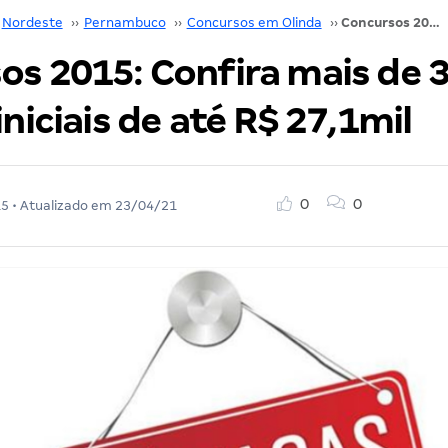
Nordeste
››
Pernambuco
››
Concursos em Olinda
››
Concursos 2015: Confira mais de 31 mil vagas e iniciais de até R$ 27,1mil
os 2015: Confira mais de 3
iniciais de até R$ 27,1mil
0
0
15
• Atualizado em
23/04/21