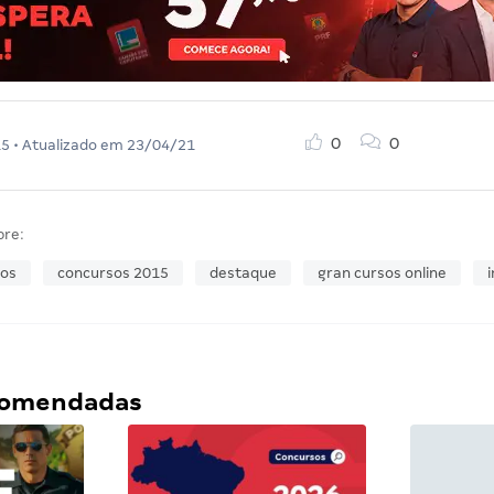
0
0
15
• Atualizado em
23/04/21
bre:
os
concursos 2015
destaque
gran cursos online
i
ecomendadas