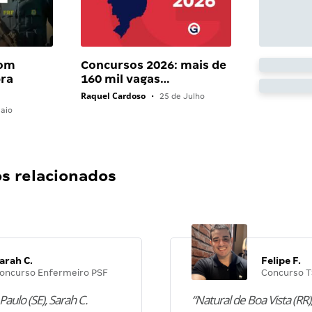
com
Concursos 2026: mais de
bra
160 mil vagas…
Raquel Cardoso
•
25 de Julho
aio
 relacionados
arah C.
Felipe F.
oncurso Enfermeiro PSF
Concurso T
Paulo (SE), Sarah C.
“Natural de Boa Vista (RR),