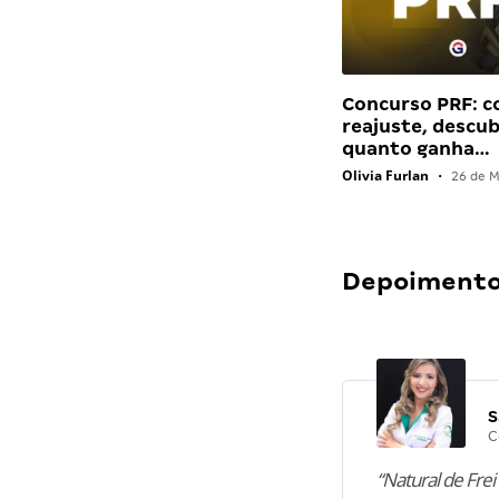
Concurso PRF: 
reajuste, descu
quanto ganha…
Olivia Furlan
•
26 de M
Depoimentos
S
C
“Natural de Frei 