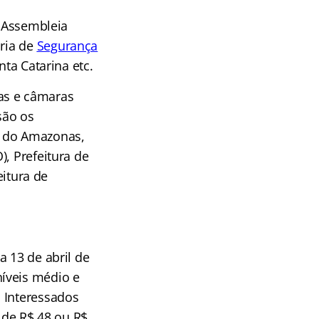
 Assembleia
ria de
Segurança
nta Catarina etc.
as e câmaras
são os
a do Amazonas,
, Prefeitura de
eitura de
ia 13 de abril de
íveis médio e
 Interessados
 de R$ 48 ou R$