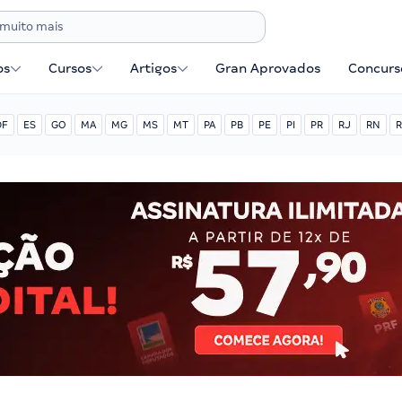
os
Cursos
Artigos
Gran Aprovados
Concurse
DF
ES
GO
MA
MG
MS
MT
PA
PB
PE
PI
PR
RJ
RN
R