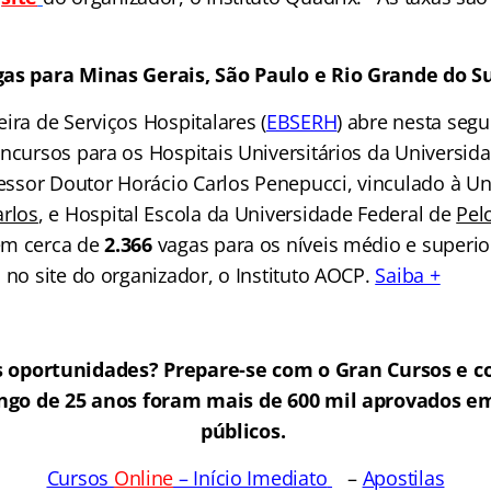
as para Minas Gerais, São Paulo e Rio Grande do Su
ira de Serviços Hospitalares (
EBSERH
) abre nesta segu
oncursos para os Hospitais Universitários da Universid
fessor Doutor Horácio Carlos Penepucci, vinculado à U
arlos
, e Hospital Escola da Universidade Federal de
Pel
em cerca de
2.366
vagas para os níveis médio e superior
 no site do organizador, o Instituto AOCP.
Saiba +
 oportunidades? Prepare-se com o Gran Cursos e c
ongo de 25 anos foram mais de 600 mil aprovados e
públicos.
Cursos
Online
– Início Imediato
–
Apostilas