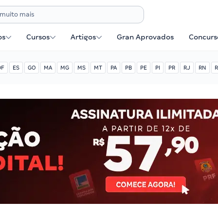
os
Cursos
Artigos
Gran Aprovados
Concurse
DF
ES
GO
MA
MG
MS
MT
PA
PB
PE
PI
PR
RJ
RN
R