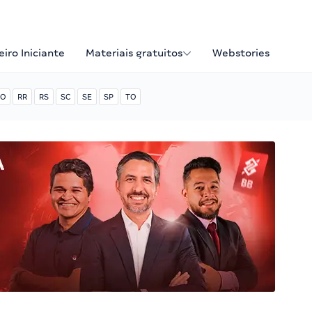
iro Iniciante
Materiais gratuitos
Webstories
O
RR
RS
SC
SE
SP
TO