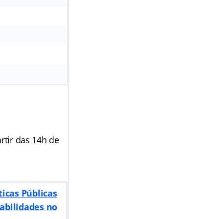
rtir das 14h de
icas Públicas
abilidades no