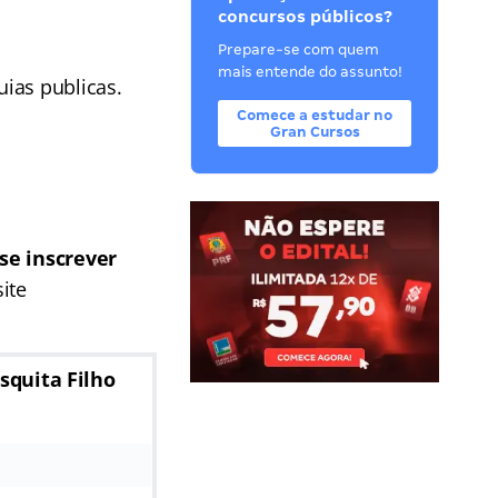
concursos públicos?
Prepare-se com quem
mais entende do assunto!
ias publicas.
Comece a estudar no
Gran Cursos
se inscrever
ite
squita Filho