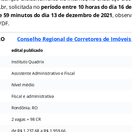
br, solicitada no
período entre 10 horas do dia 16 
 e 59 minutos do dia 13 de dezembro de 2021
, obser
a/DF.
RO
Conselho Regional de Corretores de Imóvei
edital publicado
Instituto Quadrix
Assistente Administrativo e Fiscal
Nível médio
Fiscal e administrativa
Rondônia, RO
2 vagas + 98 CR
de R$ 1.237,68 a R$ 1,959,66