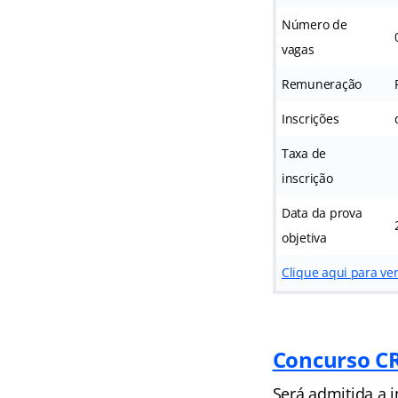
Número de
vagas
Remuneração
Inscrições
Taxa de
inscrição
Data da prova
objetiva
Clique aqui para ve
Concurso C
Será admitida a i