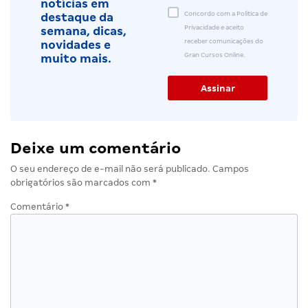
notícias em
Concordo com a Política de
destaque da
Privacidade e aceito
semana, dicas,
receber comunicações do
novidades e
Gran Cursos Online.
muito mais.
Deixe um comentário
O seu endereço de e-mail não será publicado.
Campos
obrigatórios são marcados com
*
Comentário
*