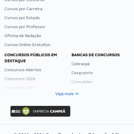
Cursos por Carreira
Cursos por Estado
Cursos por Professor
Oficina de Redação
Cursos Online Gratuitos
CONCURSOS PÚBLICOS EM
BANCAS DE CONCURSOS
DESTAQUE
Cebraspe
Concursos Abertos
Cesgranrio
Concursos 2026
Consulplan
Concursos 2025
FCC
Veja mais
Concurso Nacional Unificado
FGV
Concurso Ibama
Idecan
Concurso MPU
Selecon
Editais publicados
Uniase