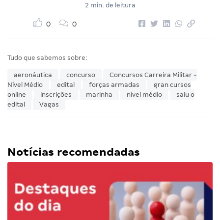
2 min. de leitura
0
0
Tudo que sabemos sobre:
aeronáutica
concurso
Concursos Carreira Militar -
Nível Médio
edital
forças armadas
gran cursos
online
inscrições
marinha
nível médio
saiu o
edital
Vagas
Notícias recomendadas