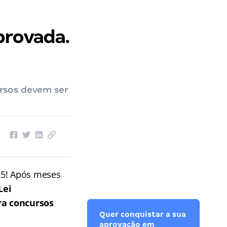
provada.
rsos devem ser
25! Após meses
Lei
ra concursos
Quer conquistar a sua
aprovação em