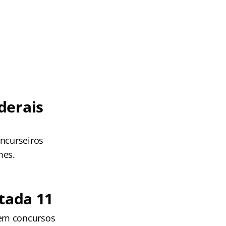
derais
oncurseiros
mes.
tada 11
 em concursos