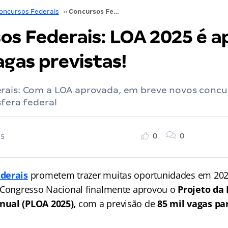
oncursos Federais
››
Concursos Federais: LOA 2025 é aprovada. 85 mil vagas previstas!
os Federais: LOA 2025 é a
agas previstas!
rais: Com a LOA aprovada, em breve novos concu
sfera federal
0
0
25
derais
prometem trazer muitas oportunidades em 20
 Congresso Nacional finalmente aprovou o
Projeto da 
nual (PLOA 2025),
com a previsão de
85 mil vagas pa