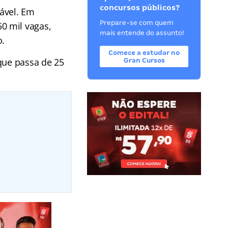
concursos públicos?
ável. Em
Prepare-se com quem
0 mil vagas,
mais entende do assunto!
o.
Comece a estudar no
que passa de 25
Gran Cursos