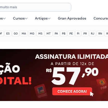
os
Cursos
Artigos
Gran Aprovados
Concurse
DF
ES
GO
MA
MG
MS
MT
PA
PB
PE
PI
PR
RJ
RN
R