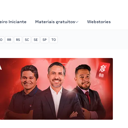
iro Iniciante
Materiais gratuitos
Webstories
O
RR
RS
SC
SE
SP
TO