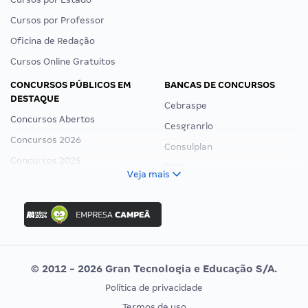
Cursos por Professor
Oficina de Redação
Cursos Online Gratuitos
CONCURSOS PÚBLICOS EM
BANCAS DE CONCURSOS
DESTAQUE
Cebraspe
Concursos Abertos
Cesgranrio
Concursos 2026
Consulplan
Concursos 2025
FCC
Veja mais
Concurso Nacional Unificado
FGV
Concurso Ibama
Idecan
Concurso MPU
Selecon
Editais publicados
Uniase
© 2012 - 2026 Gran Tecnologia e Educação S/A.
Vunesp
Política de privacidade
CONCURSOS POR PROFISSÃO
EXAME DE ORDEM
Termos de uso