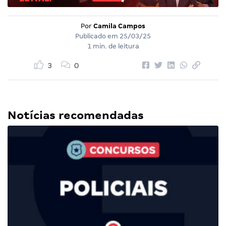
Por
Camila Campos
Publicado em
25/03/25
1 min. de leitura
3
0
Notícias recomendadas