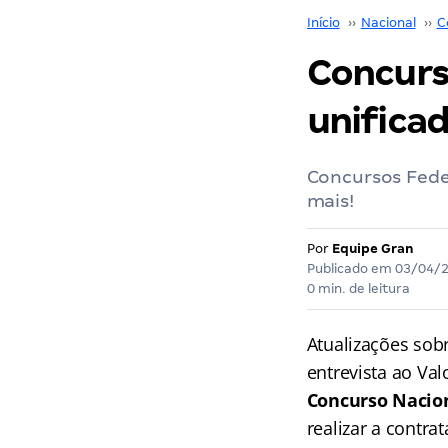
Início
››
Nacional
››
C
Concurs
unifica
Concursos Feder
mais!
Por
Equipe Gran
Publicado em
03/04/
0 min. de leitura
Atualizações sob
entrevista ao Va
Concurso Nacion
realizar a contra