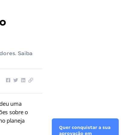
so
dores. Saiba
cedeu uma
ões sobre o
no planeja
Quer conquistar a sua
aprovação em