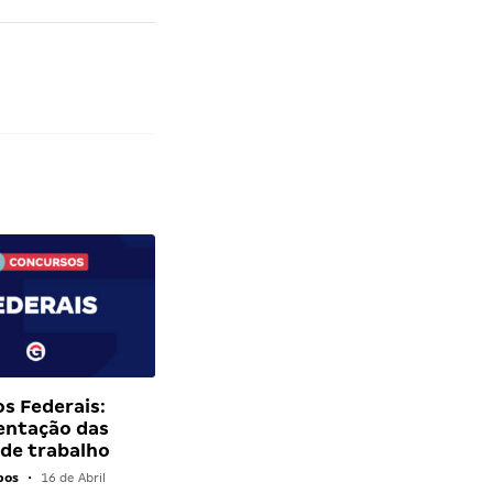
s Federais:
entação das
 de trabalho
pos
•
16 de Abril