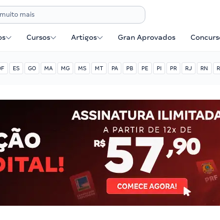
os
Cursos
Artigos
Gran Aprovados
Concurse
DF
ES
GO
MA
MG
MS
MT
PA
PB
PE
PI
PR
RJ
RN
R