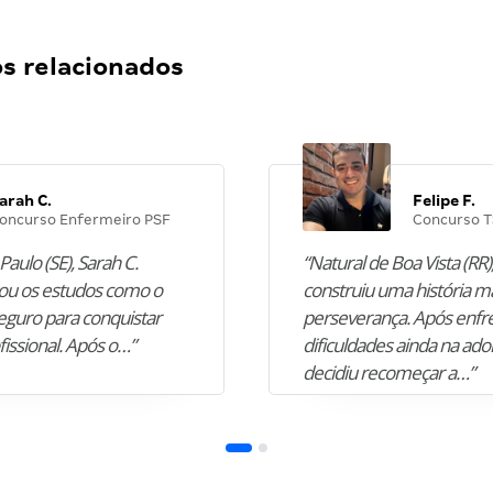
 relacionados
arah C.
Felipe F.
oncurso Enfermeiro PSF
Concurso T
Paulo (SE), Sarah C.
“Natural de Boa Vista (RR),
u os estudos como o
construiu uma história m
guro para conquistar
perseverança. Após enfr
fissional. Após o…”
dificuldades ainda na ado
decidiu recomeçar a…”