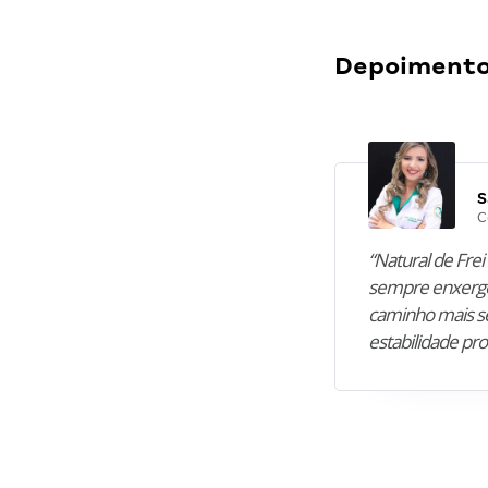
Depoimentos
S
C
“Natural de Frei 
sempre enxergo
caminho mais se
estabilidade pro