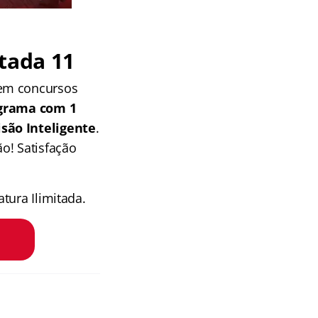
tada 11
 em concursos
grama com 1
isão Inteligente
.
o! Satisfação
tura Ilimitada.