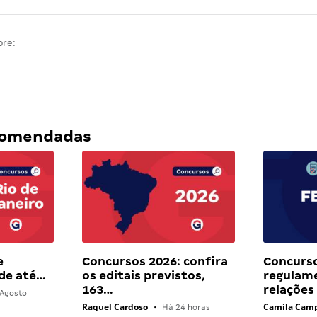
bre:
ecomendadas
e
Concursos 2026: confira
Concurso
 de até…
os editais previstos,
regulam
163…
relações
Agosto
Raquel Cardoso
Camila Cam
•
Há 24 horas