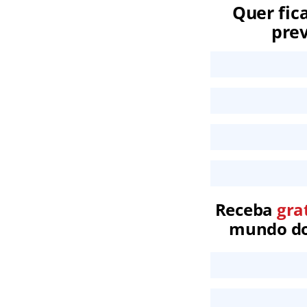
Quer fic
prev
Receba
gra
mundo dos