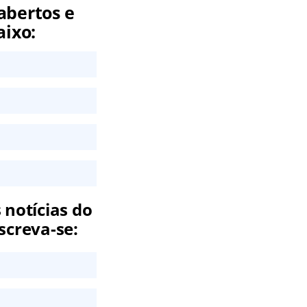
abertos e
aixo:
 notícias do
screva-se: