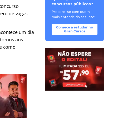
concursos públicos?
concurso
Prepare-se com quem
mero de vagas
mais entende do assunto!
Comece a estudar no
acontece um dia
Gran Cursos
stornos aos
gue como