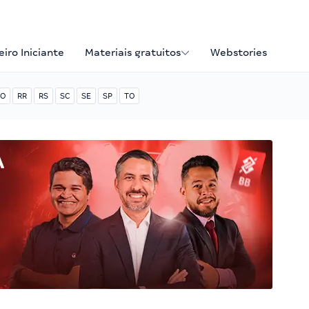
iro Iniciante
Materiais gratuitos
Webstories
O
RR
RS
SC
SE
SP
TO