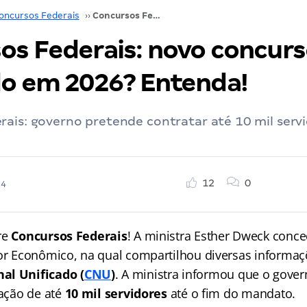
oncursos Federais
››
Concursos Federais: novo concurso unificado em 2026? Entenda!
os Federais: novo concur
do em 2026? Entenda!
ais: governo pretende contratar até 10 mil servi
12
0
24
re
Concursos Federais
! A ministra Esther Dweck con
lor Econômico, na qual compartilhou diversas informaç
al Unificado
(
CNU
)
. A ministra informou que o gover
tação de até
10 mil servidores
até o fim do mandato.