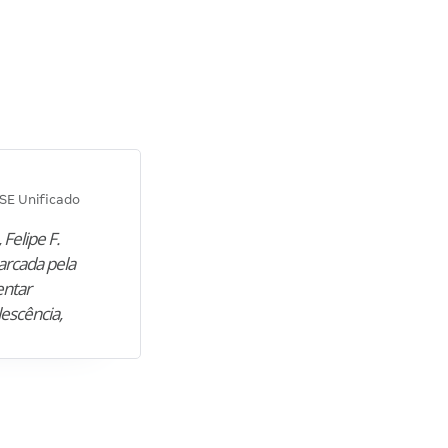
Diana M.
SE Unificado
Concurso SEPLAG CE
 Felipe F.
“Natural de Juazeiro do Norte (CE),
arcada pela
M. encontrou nos estudos o cami
entar
para construir uma nova fase da vi
lescência,
profissional. Após…”